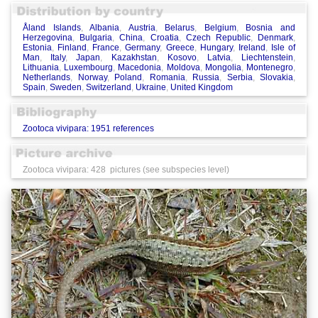
Åland Islands
,
Albania
,
Austria
,
Belarus
,
Belgium
,
Bosnia and
Herzegovina
,
Bulgaria
,
China
,
Croatia
,
Czech Republic
,
Denmark
,
Estonia
,
Finland
,
France
,
Germany
,
Greece
,
Hungary
,
Ireland
,
Isle of
Man
,
Italy
,
Japan
,
Kazakhstan
,
Kosovo
,
Latvia
,
Liechtenstein
,
Lithuania
,
Luxembourg
,
Macedonia
,
Moldova
,
Mongolia
,
Montenegro
,
Netherlands
,
Norway
,
Poland
,
Romania
,
Russia
,
Serbia
,
Slovakia
,
Spain
,
Sweden
,
Switzerland
,
Ukraine
,
United Kingdom
Zootoca vivipara: 1951 references
Zootoca vivipara: 428 pictures (see subspecies level)