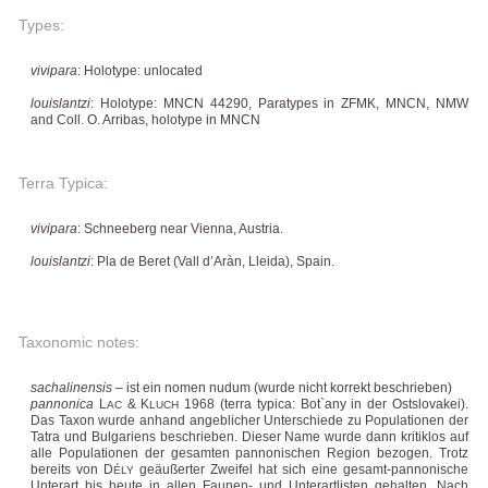
Types:
vivipara
: Holotype: unlocated
louislantzi
: Holotype: MNCN 44290, Paratypes in ZFMK, MNCN, NMW
and Coll. O. Arribas, holotype in MNCN
Terra Typica:
vivipara
: Schneeberg near Vienna, Austria.
louislantzi
: Pla de Beret (Vall d’Aràn, Lleida), Spain.
Taxonomic notes:
sachalinensis
– ist ein nomen nudum (wurde nicht korrekt beschrieben)
pannonica
L
& K
1968 (terra typica: Bot`any in der Ostslovakei).
AC
LUCH
Das Taxon wurde anhand angeblicher Unterschiede zu Populationen der
Tatra und Bulgariens beschrieben. Dieser Name wurde dann kritiklos auf
alle Populationen der gesamten pannonischen Region bezogen. Trotz
bereits von D
geäußerter Zweifel hat sich eine gesamt-pannonische
ÉLY
Unterart bis heute in allen Faunen- und Unterartlisten gehalten. Nach