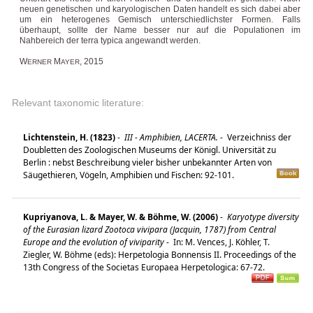
neuen genetischen und karyologischen Daten handelt es sich dabei aber
um ein heterogenes Gemisch unterschiedlichster Formen. Falls
überhaupt, sollte der Name besser nur auf die Populationen im
Nahbereich der terra typica angewandt werden.
W
M
, 2015
ERNER
AYER
Relevant taxonomic literature:
Lichtenstein, H. (1823)
-
III - Amphibien, LACERTA.
-
Verzeichniss der
Doubletten des Zoologischen Museums der Königl. Universität zu
Berlin : nebst Beschreibung vieler bisher unbekannter Arten von
Säugethieren, Vögeln, Amphibien und Fischen: 92-101.
Kupriyanova, L. & Mayer, W. & Böhme, W. (2006)
-
Karyotype diversity
of the Eurasian lizard Zootoca vivipara (Jacquin, 1787) from Central
Europe and the evolution of viviparity
-
In: M. Vences, J. Köhler, T.
Ziegler, W. Böhme (eds): Herpetologia Bonnensis II. Proceedings of the
13th Congress of the Societas Europaea Herpetologica: 67-72.