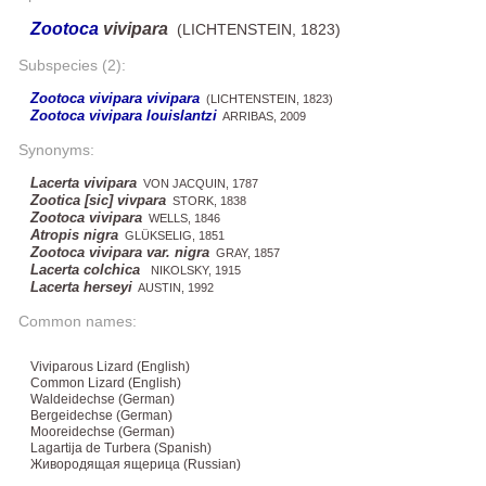
Zootoca
vivipara
(LICHTENSTEIN, 1823)
Subspecies (2):
Zootoca vivipara vivipara
(LICHTENSTEIN, 1823)
Zootoca vivipara louislantzi
ARRIBAS, 2009
Synonyms:
Lacerta vivipara
VON JACQUIN, 1787
Zootica [sic] vivpara
STORK, 1838
Zootoca vivipara
WELLS, 1846
Atropis nigra
GLÜKSELIG, 1851
Zootoca vivipara var. nigra
GRAY, 1857
Lacerta colchica
NIKOLSKY, 1915
Lacerta herseyi
AUSTIN, 1992
Common names:
Viviparous Lizard (English)
Common Lizard (English)
Waldeidechse (German)
Bergeidechse (German)
Mooreidechse (German)
Lagartija de Turbera (Spanish)
Живородящая ящерица (Russian)