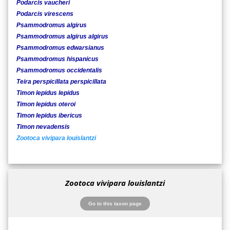
Podarcis vaucheri
Podarcis virescens
Psammodromus algirus
Psammodromus algirus algirus
Psammodromus edwarsianus
Psammodromus hispanicus
Psammodromus occidentalis
Teira perspicillata perspicillata
Timon lepidus lepidus
Timon lepidus oteroi
Timon lepidus ibericus
Timon nevadensis
Zootoca vivipara louislantzi
Zootoca vivipara louislantzi
Go to this taxon page