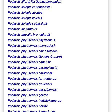
Podarcis lilfordi Illa Gavina population
Podarcis liolepis cebennensis
Podarcis liolepis atratus
Podarcis liolepis liolepis
Podarcis liolepis sebastiani
Podarcis lusitanicus
Podarcis muralis brongniardii
Podarcis pityusensis pityusensis
Podarcis pityusensis ahorcadosi
Podarcis pityusensis calaesaladae
Podarcis pityusensis Illot des Canaret
Podarcis pityusensis canensis
Podarcis pityusensis caragolensis
Podarcis pityusensis carlkochi
Podarcis pityusensis formenterae
Podarcis pityusensis frailensis
Podarcis pityusensis gastabiensis
Podarcis pityusensis gorrae
Podarcis pityusensis hedwigkamerae
Podarcis pityusensis hortae
Podarcis pityusensis kamerianus