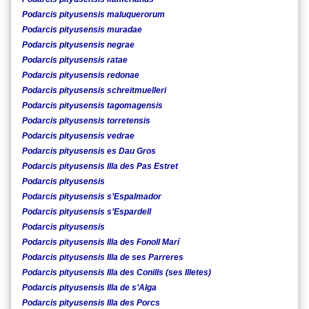
Podarcis pityusensis maluquerorum
Podarcis pityusensis muradae
Podarcis pityusensis negrae
Podarcis pityusensis ratae
Podarcis pityusensis redonae
Podarcis pityusensis schreitmuelleri
Podarcis pityusensis tagomagensis
Podarcis pityusensis torretensis
Podarcis pityusensis vedrae
Podarcis pityusensis es Dau Gros
Podarcis pityusensis Illa des Pas Estret
Podarcis pityusensis
Podarcis pityusensis s’Espalmador
Podarcis pityusensis s’Espardell
Podarcis pityusensis
Podarcis pityusensis Illa des Fonoll Marí
Podarcis pityusensis Illa de ses Parreres
Podarcis pityusensis Illa des Conills (ses Illetes)
Podarcis pityusensis Illa de s’Alga
Podarcis pityusensis Illa des Porcs