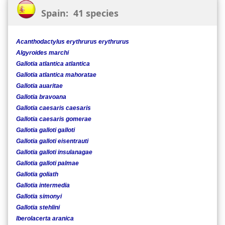
Spain: 41 species
Acanthodactylus erythrurus erythrurus
Algyroides marchi
Gallotia atlantica atlantica
Gallotia atlantica mahoratae
Gallotia auaritae
Gallotia bravoana
Gallotia caesaris caesaris
Gallotia caesaris gomerae
Gallotia galloti galloti
Gallotia galloti eisentrauti
Gallotia galloti insulanagae
Gallotia galloti palmae
Gallotia goliath
Gallotia intermedia
Gallotia simonyi
Gallotia stehlini
Iberolacerta aranica