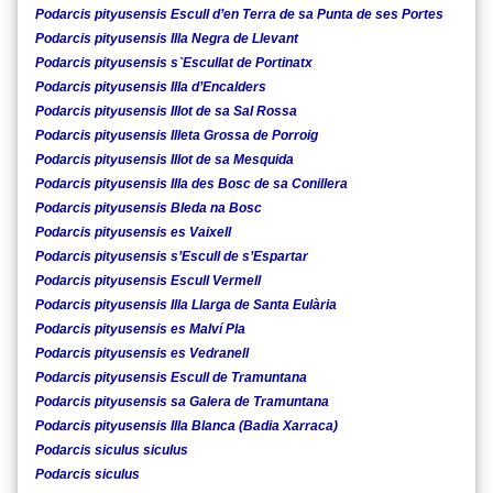
Podarcis pityusensis Escull d’en Terra de sa Punta de ses Portes
Podarcis pityusensis Illa Negra de Llevant
Podarcis pityusensis s`Escullat de Portinatx
Podarcis pityusensis Illa d’Encalders
Podarcis pityusensis Illot de sa Sal Rossa
Podarcis pityusensis Illeta Grossa de Porroig
Podarcis pityusensis Illot de sa Mesquida
Podarcis pityusensis Illa des Bosc de sa Conillera
Podarcis pityusensis Bleda na Bosc
Podarcis pityusensis es Vaixell
Podarcis pityusensis s’Escull de s’Espartar
Podarcis pityusensis Escull Vermell
Podarcis pityusensis Illa Llarga de Santa Eulària
Podarcis pityusensis es Malví Pla
Podarcis pityusensis es Vedranell
Podarcis pityusensis Escull de Tramuntana
Podarcis pityusensis sa Galera de Tramuntana
Podarcis pityusensis Illa Blanca (Badia Xarraca)
Podarcis siculus siculus
Podarcis siculus