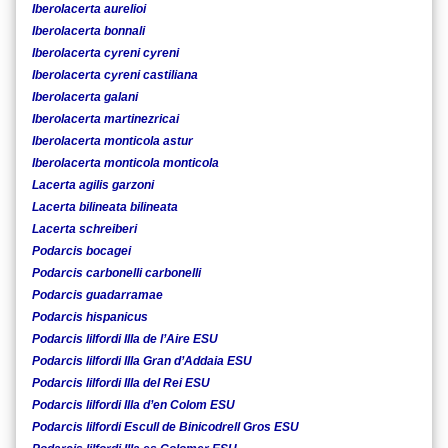
Iberolacerta aurelioi
Iberolacerta bonnali
Iberolacerta cyreni cyreni
Iberolacerta cyreni castiliana
Iberolacerta galani
Iberolacerta martinezricai
Iberolacerta monticola astur
Iberolacerta monticola monticola
Lacerta agilis garzoni
Lacerta bilineata bilineata
Lacerta schreiberi
Podarcis bocagei
Podarcis carbonelli carbonelli
Podarcis guadarramae
Podarcis hispanicus
Podarcis lilfordi Illa de l’Aire ESU
Podarcis lilfordi Illa Gran d’Addaia ESU
Podarcis lilfordi Illa del Rei ESU
Podarcis lilfordi Illa d’en Colom ESU
Podarcis lilfordi Escull de Binicodrell Gros ESU