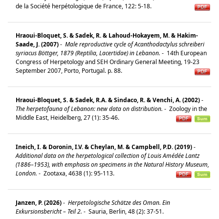
de la Société herpétologique de France, 122: 5-18.
Hraoui-Bloquet, S. & Sadek, R. & Lahoud-Hokayem, M. & Hakim-
Saade, J. (2007)
-
Male reproductive cycle of Acanthodactylus schreiberi
syriacus Böttger, 1879 (Reptilia, Lacertidae) in Lebanon.
-
14th European
Congress of Herpetology and SEH Ordinary General Meeting, 19-23
September 2007, Porto, Portugal. p. 88.
Hraoui-Bloquet, S. & Sadek, R.A. & Sindaco, R. & Venchi, A. (2002)
-
The herpetofauna of Lebanon: new data on distribution.
-
Zoology in the
Middle East, Heidelberg, 27 (1): 35-46.
Ineich, I. & Doronin, I.V. & Cheylan, M. & Campbell, P.D. (2019)
-
Additional data on the herpetological collection of Louis Amédée Lantz
(1886–1953), with emphasis on specimens in the Natural History Museum,
London.
-
Zootaxa, 4638 (1): 95-113.
Janzen, P. (2026)
-
Herpetologische Schätze des Oman. Ein
Exkursionsbericht – Teil 2.
-
Sauria, Berlin, 48 (2): 37-51.