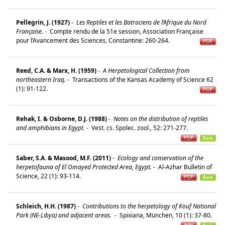
Pellegrin, J. (1927)
-
Les Reptiles et les Batraciens de l’Afrique du Nord
Française.
-
Compte rendu de la 51e session, Association Française
pour l’Avancement des Sciences, Constantine: 260-264.
Reed, C.A. & Marx, H. (1959)
-
A Herpetological Collection from
northeastern Iraq.
-
Transactions of the Kansas Academy of Science 62
(1): 91-122.
Rehak, I. & Osborne, D.J. (1988)
-
Notes on the distribution of reptiles
and amphibians in Egypt.
-
Vest. cs. Spolec. zool., 52: 271-277.
Saber, S.A. & Masood, M.F. (2011)
-
Ecology and conservation of the
herpetofauna of El Omayed Protected Area, Egypt.
-
Al-Azhar Bulletin of
Science, 22 (1): 93-114.
Schleich, H.H. (1987)
-
Contributions to the herpetology of Kouf National
Park (NE-Libya) and adjacent areas.
-
Spixiana, München, 10 (1): 37-80.