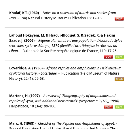
Khalaf, K.T. (1960)
-
Notes on a collection of lizards and snakes from
Iraq.
-
Iraq Natural History Museum Publication 18: 12-18.
Lahoud Hokayem, M. & Hraoui-Bloquet, S. & Sadek, R. & Hakim
Saade, J. (2006)
-
Régime alimentaire d’une population d’Acantodactylus
schreiberi syriacus Böttger, 1879 (Reptilia Lacertidae) de la côte sud du
Liban.
-
Bulletin de la Société herpétologique de France, 119: 17-25.
Loveridge, A. (1936)
-
African reptiles and amphibians in Field Museum
of Natural History. - Lacertidae.
-
Publication (Field Museum of Natural
History), 22 (1): 59-63.
Martens, H. (1997)
-
A review of “Zoogeography of amphibians and
reptiles of Syria, with additonal new records” (Herpetozoa 9 (1/2), 1996).
-
Herpetozoa, 10 (3/4): 99-106.
Marx, H. (1968)
-
Checklist of The Reptiles and Amphibians of Egypt.
-
Special Publication United States Naval Research Unit Number Three