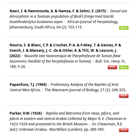
Nasri, I. & Hammouda, A. & Hamza, F. & Selmi, S. (2015)
-
Sexual size
dimorphism in a Tunisian population of Bosk’s fringe-toed lizards
Acanthodactylus boskianus asper.
-
African Journal of Herpetology,
Johannesburg, South Africa, 64 (2): 103-115.
Nouira, S. & Blanc, C.P. & Crochet, P.-A. & Frétey, T. & Geniez, P. &
Ineich, I. & Massary, J.-C. de & Ohler, A. & Tlili, W. & Lescure, J.
(2022)
-
Nouvelle liste taxinomique de l’herpétofaune de Tunisie [New
taxonomic checklist of the herpetofauna in Tunisia].
-
Bull. Soc. Herp. Fr.,
180: 5-26.
Papenfuss, T.J. (1969)
-
Preliminary Analysis of the Reptiles of Arid
Central West Africa.
-
The Wasmann Journal of Biology, 27 (2): 249-325.
Parker, H.W. (1926)
-
Reptilia and Batrachia from Hasa, Jafura, and
Jabrin in eastern and central Arabia Collected by Major R. E. Cheesman in
1923-1924 and presented to the British Museum.
-
In: Cheesman, R.E.
(ed.): Unknown Arabia.- MacMillan (London). pp. 389-395.