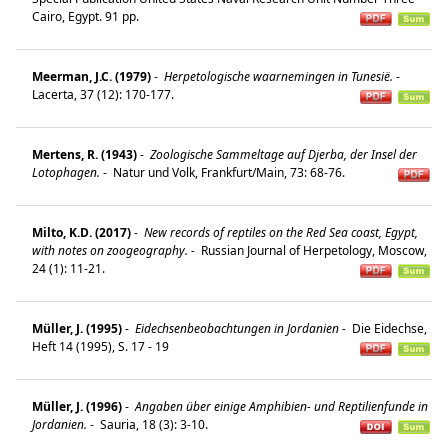
Cairo, Egypt. 91 pp.
Meerman, J.C. (1979)
-
Herpetologische waarnemingen in Tunesië.
-
Lacerta, 37 (12): 170-177.
Mertens, R. (1943)
-
Zoologische Sammeltage auf Djerba, der Insel der
Lotophagen.
-
Natur und Volk, Frankfurt/Main, 73: 68-76.
Milto, K.D. (2017)
-
New records of reptiles on the Red Sea coast, Egypt,
with notes on zoogeography.
-
Russian Journal of Herpetology, Moscow,
24 (1): 11-21.
Müller, J. (1995)
-
Eidechsenbeobachtungen in Jordanien
-
Die Eidechse,
Heft 14 (1995), S. 17 - 19
Müller, J. (1996)
-
Angaben über einige Amphibien- und Reptilienfunde in
Jordanien.
-
Sauria, 18 (3): 3-10.