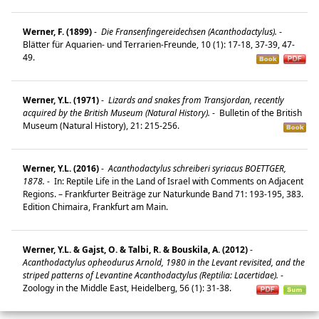
Werner, F. (1899)
-
Die Fransenfingereidechsen (Acanthodactylus).
-
Blätter für Aquarien- und Terrarien-Freunde, 10 (1): 17-18, 37-39, 47-
49.
Werner, Y.L. (1971)
-
Lizards and snakes from Transjordan, recently
acquired by the British Museum (Natural History).
-
Bulletin of the British
Museum (Natural History), 21: 215-256.
Werner, Y.L. (2016)
-
Acanthodactylus schreiberi syriacus BOETTGER,
1878.
-
In: Reptile Life in the Land of Israel with Comments on Adjacent
Regions. – Frankfurter Beiträge zur Naturkunde Band 71: 193-195, 383.
Edition Chimaira, Frankfurt am Main.
Werner, Y.L. & Gajst, O. & Talbi, R. & Bouskila, A. (2012)
-
Acanthodactylus opheodurus Arnold, 1980 in the Levant revisited, and the
striped patterns of Levantine Acanthodactylus (Reptilia: Lacertidae).
-
Zoology in the Middle East, Heidelberg, 56 (1): 31-38.