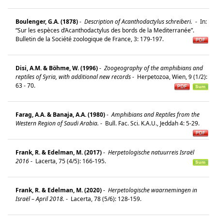
Boulenger, G.A. (1878)
-
Description of Acanthodactylus schreiberi.
-
In:
“Sur les espèces d’Acanthodactylus des bords de la Mediterranée”.
Bulletin de la Société zoologique de France, 3: 179-197.
Disi, A.M. & Böhme, W. (1996)
-
Zoogeography of the amphibians and
reptiles of Syria, with additional new records
-
Herpetozoa, Wien, 9 (1/2):
63 - 70.
Farag, A.A. & Banaja, A.A. (1980)
-
Amphibians and Reptiles from the
Western Region of Saudi Arabia.
-
Bull. Fac. Sci. K.A.U., Jeddah 4: 5-29.
Frank, R. & Edelman, M. (2017)
-
Herpetologische natuurreis Israël
2016
-
Lacerta, 75 (4/5): 166-195.
Frank, R. & Edelman, M. (2020)
-
Herpetologische waarnemingen in
Israël – April 2018.
-
Lacerta, 78 (5/6): 128-159.