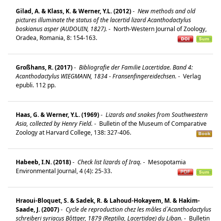
Gilad, A. & Klass, K. & Werner, Y.L. (2012)
-
New methods and old
pictures illuminate the status of the lacertid lizard Acanthodactylus
boskianus asper (AUDOUIN, 1827).
-
North-Western Journal of Zoology,
Oradea, Romania, 8: 154-163.
Großhans, R. (2017)
-
Bibliografie der Familie Lacertidae. Band 4:
Acanthodactylus WIEGMANN, 1834 - Fransenfingereidechsen.
-
Verlag
epubli. 112 pp.
Haas, G. & Werner, Y.L. (1969)
-
Lizards and snakes from Southwestern
Asia, collected by Henry Field.
-
Bulletin of the Museum of Comparative
Zoology at Harvard College, 138: 327-406.
Habeeb, I.N. (2018)
-
Check list lizards of Iraq.
-
Mesopotamia
Environmental Journal, 4 (4): 25-33.
Hraoui-Bloquet, S. & Sadek, R. & Lahoud-Hokayem, M. & Hakim-
Saade, J. (2007)
-
Cycle de reproduction chez les mâles d`Acanthodactylus
schreiberi syriacus Bôttger, 1879 (Reptilia, Lacertidae) du Liban.
-
Bulletin