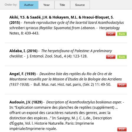
Order by:
Author
Year
Title
Source
Akiki, Y.S. & Saadé, J.H. & Hokayem, M.L. & Hraoui-Bloquet, S.
(2015)
-
Female reproductive cycle of the lacertid lizard Acanthodactylus
schreiberi syriacus (Reptilia: Squamata) from Lebanon.
-
Herpetology
Notes, 8: 439-443.
Aldaba, I. (2016)
-
The herpetofauna of Palestine: A preliminary
checklist.
-
J. Entomol. Zool. Stud., 4 (4): 123-128.
Angel, F. (1939)
-
Deuxième liste des reptiles du Rio de Oro et de
Mauritanie recueillis par la Mission d`Etudes de la Biologie des Acridiens
(1937-1938).
-
Bull. Mus. nat. Hist. nat. paris, (Sér. 2) 11: 49-50.
Audouin, J.V. (1829)
-
Description of Acanthodactylus boskianus asper.
-
In: “Explication sommaire des planches de reptiles (supplément) ...
offrant un exposé des caractères naturels des genres, avec la
distinction des espèces. .” In: Savigny, M. J. C. L.de., Description
d’Égypte, Vol. l. Historie Naturelle. Paris: Imprimerie
impériale/Imprimerie royale.