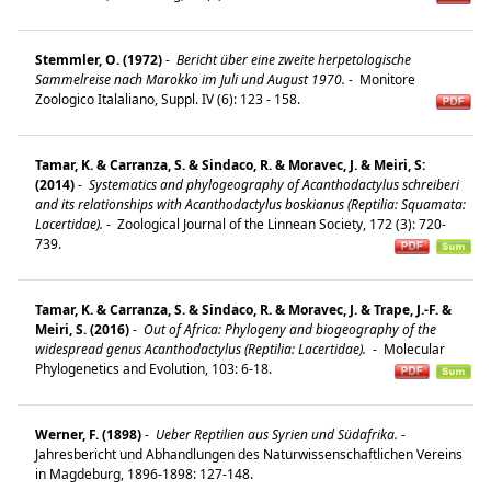
Stemmler, O. (1972)
-
Bericht über eine zweite herpetologische
Sammelreise nach Marokko im Juli und August 1970.
-
Monitore
Zoologico Italaliano, Suppl. IV (6): 123 - 158.
Tamar, K. & Carranza, S. & Sindaco, R. & Moravec, J. & Meiri, S:
(2014)
-
Systematics and phylogeography of Acanthodactylus schreiberi
and its relationships with Acanthodactylus boskianus (Reptilia: Squamata:
Lacertidae).
-
Zoological Journal of the Linnean Society, 172 (3): 720-
739.
Tamar, K. & Carranza, S. & Sindaco, R. & Moravec, J. & Trape, J.-F. &
Meiri, S. (2016)
-
Out of Africa: Phylogeny and biogeography of the
widespread genus Acanthodactylus (Reptilia: Lacertidae).
-
Molecular
Phylogenetics and Evolution, 103: 6-18.
Werner, F. (1898)
-
Ueber Reptilien aus Syrien und Südafrika.
-
Jahresbericht und Abhandlungen des Naturwissenschaftlichen Vereins
in Magdeburg, 1896-1898: 127-148.