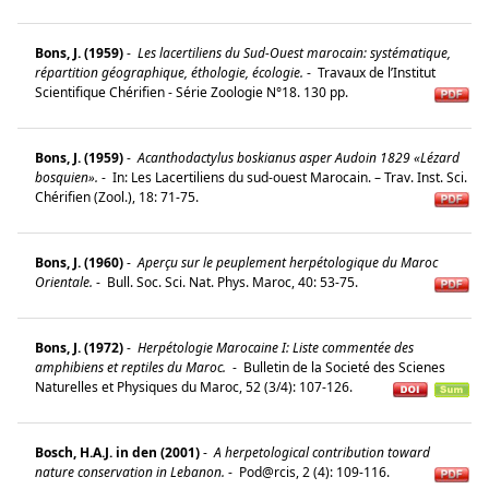
Bons, J. (1959)
-
Les lacertiliens du Sud-Ouest marocain: systématique,
répartition géographique, éthologie, écologie.
-
Travaux de l’Institut
Scientifique Chérifien - Série Zoologie N°18. 130 pp.
Bons, J. (1959)
-
Acanthodactylus boskianus asper Audoin 1829 «Lézard
bosquien».
-
In: Les Lacertiliens du sud-ouest Marocain. – Trav. Inst. Sci.
Chérifien (Zool.), 18: 71-75.
Bons, J. (1960)
-
Aperçu sur le peuplement herpétologique du Maroc
Orientale.
-
Bull. Soc. Sci. Nat. Phys. Maroc, 40: 53-75.
Bons, J. (1972)
-
Herpétologie Marocaine I: Liste commentée des
amphibiens et reptiles du Maroc.
-
Bulletin de la Societé des Scienes
Naturelles et Physiques du Maroc, 52 (3/4): 107-126.
Bosch, H.A.J. in den (2001)
-
A herpetological contribution toward
nature conservation in Lebanon.
-
Pod@rcis, 2 (4): 109-116.