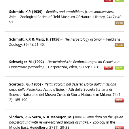
Schmidt, K.P. (1939)
-
Reptiles and amphibians from southwestern
Asia.
-
Zoological Series of Field Museum Of Natural History, 24 (7): 49-
91.
Schmidt, K.P. & Marx, H. (1956)
-
The herpetology of Sinai.
-
Fieldiana:
Zoology, 39 (4): 21-40.
Schweiger, M. (1992)
-
Herpetologische Beobachtungen im Gebiet von
Ouarzazate (Marokko).
-
Herpetozoa, Wien, 5 (1/2): 13-31.
Scortecci, G. (1935)
-
Rettili raccolti nel deserto Libico dalla missione
desio della Reale Accademia d’Italia.
-
Atti della Società Italiana di
Scienze Naturali e del Museo Civico di Storia Naturale in Milano, 74 (1-
2): 185-190.
Sindaco, R. & Serra, G. & Menegon, M. (2006)
-
New data on the Syrian
herpetofauna with newly-recorded species of snake.
-
Zoology in the
Middle East, Heidelberg, 37 (1): 29-38.