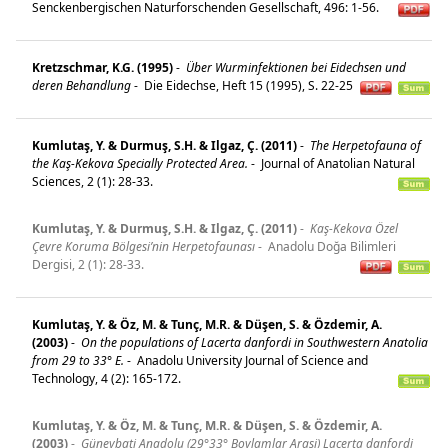
Senckenbergischen Naturforschenden Gesellschaft, 496: 1-56.
Kretzschmar, K.G. (1995)
-
Über Wurminfektionen bei Eidechsen und
deren Behandlung
-
Die Eidechse, Heft 15 (1995), S. 22-25
Kumlutaş, Y. & Durmuş, S.H. & Ilgaz, Ç. (2011)
-
The Herpetofauna of
the Kaş-Kekova Specially Protected Area.
-
Journal of Anatolian Natural
Sciences, 2 (1): 28-33.
Kumlutaş, Y. & Durmuş, S.H. & Ilgaz, Ç. (2011)
-
Kaş-Kekova Özel
Çevre Koruma Bölgesi’nin Herpetofaunası
-
Anadolu Doğa Bilimleri
Dergisi, 2 (1): 28-33.
Kumlutaş, Y. & Öz, M. & Tunç, M.R. & Düşen, S. & Özdemir, A.
(2003)
-
On the populations of Lacerta danfordi in Southwestern Anatolia
from 29 to 33° E.
-
Anadolu University Journal of Science and
Technology, 4 (2): 165-172.
Kumlutaş, Y. & Öz, M. & Tunç, M.R. & Düşen, S. & Özdemir, A.
(2003)
-
Güneybati Anadolu (29°33° Boylamlar Arasi) Lacerta danfordi