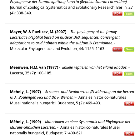
Phylogenese der Sammelgattung Lacerta (Reptilia: Sauria: Lacertidae)
-
Journal of Zoological Systematics and Evolutionary Research, Berlin, 27
(4): 338-349.
Mayer, W. & Pavlicev, M. (2007)
-
The phylogeny of the family
Lacertidae (Reptilia) based on nuclear DNA sequences: Convergent
adaptations to arid habitats within the subfamily Eremiainae.
-
Molecular Phylogenetics and Evolution, 44: 1155–1163.
Meeuwen, H.M. van (1977)
-
Enkele reptielen van het eiland Rhodos.
-
Lacerta, 35 (7): 100-105.
Mehely, L. (1907)
-
Archaeo- und Neolacerten. (Erwiderung an die herren
G. A. Boulenger, FRS und Dr. F. Werner.)
-
Annales historico-naturales
Musei nationalis hungarici, Budapest, 5 (2): 469-493.
Méhely, L. (1909)
-
Materialien zu einer Systematik und Phylogenie der
Muralis-ähnlichen Lacerten.
-
Annales historico-naturales Musei
nationalis hungarici, Budapest, 7: 409-621