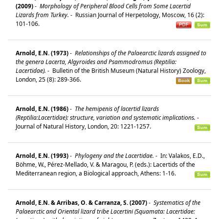
(2009)
-
Morphology of Peripheral Blood Cells from Some Lacertid
Lizards from Turkey.
-
Russian Journal of Herpetology, Moscow, 16 (2):
101-106.
Arnold, E.N. (1973)
-
Relationships of the Palaearctic lizards assigned to
the genera Lacerta, Algyroides and Psammodromus (Reptilia:
Lacertidae).
-
Bulletin of the British Museum (Natural History) Zoology,
London, 25 (8): 289-366.
Arnold, E.N. (1986)
-
The hemipenis of lacertid lizards
(Reptilia:Lacertidae): structure, variation and systematic implications.
-
Journal of Natural History, London, 20: 1221-1257.
Arnold, E.N. (1993)
-
Phylogeny and the Lacertidae.
-
In: Valakos, E.D.,
Böhme, W., Pérez-Mellado, V. & Maragou, P. (eds.): Lacertids of the
Mediterranean region, a Biological approach, Athens: 1-16.
Arnold, E.N. & Arribas, O. & Carranza, S. (2007)
-
Systematics of the
Palaearctic and Oriental lizard tribe Lacertini (Squamata: Lacertidae: