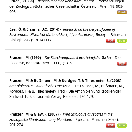
Erber, J. (1868)
-
Bericht über eine Reise nach Rhodus.
-
Verhandlungen
der Zoologisch-Botanischen Gesellschaft in Österreich, Wien, 18: 903-
908.
Eser, Ö. & Erismis, U.C. (2014)
-
Research on the Herpetofauna of
Baskomutan Historical National Park, Afyonkarahisar, Turkey.
-
Biharean
Biologist 8 (2): art 141117.
Franzen, M. (1990)
-
Die Eidechsenfauna (Lacertidae) der Türkei
-
Die
Eidechse, Bonn/Bremen, 1990 (1): 3 -9.
Franzen, M. & Bußmann, M. & Kordges, T. & Thiesmeier, B. (2008)
-
Anatololacerta – Anatolische Eidechsen.
-
In: Franzen, M., Bußmann, M.,
Kordges, T. & B. Thiesmeier (Hrsg.): Die Amphibien und Reptilien der
Südwest-Türkei. Laurenti Verlag, Bielefeld. 176-179.
Franzen, M. & Glaw, F. (2007)
-
Type catalogue of reptiles in the
Zoologische Staatssammlung München.
-
Spixiana, München, 30 (2):
201-274.