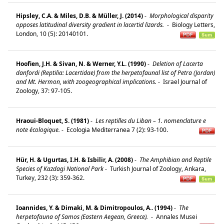
Hipsley, C.A. & Miles, D.B. & Müller, J. (2014)
-
Morphological disparity
opposes latitudinal diversity gradient in lacertid lizards.
-
Biology Letters,
London, 10 (5): 20140101.
Hoofien, J.H. & Sivan, N. & Werner, Y.L. (1990)
-
Deletion of Lacerta
danfordi (Reptilia: Lacertidae) from the herpetofaunal list of Petra (Jordan)
and Mt. Hermon, with zoogeographical implications.
-
Israel Journal of
Zoology, 37: 97-105.
Hraoui-Bloquet, S. (1981)
-
Les reptilles du Liban – 1. nomenclature e
note écologique.
-
Ecologia Mediterranea 7 (2): 93-100.
Hür, H. & Ugurtas, I.H. & Isbilir, A. (2008)
-
The Amphibian and Reptile
Species of Kazdagi National Park
-
Turkish Journal of Zoology, Ankara,
Turkey, 232 (3): 359-362.
Ioannides, Y. & Dimaki, M. & Dimitropoulos, A.. (1994)
-
The
herpetofauna of Samos (Eastern Aegean, Greece).
-
Annales Musei