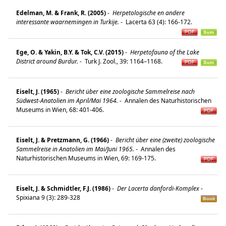
Edelman, M. & Frank, R. (2005)
-
Herpetologische en andere
interessante waarnemingen in Turkije.
-
Lacerta 63 (4): 166-172.
Ege, O. & Yakin, B.Y. & Tok, C.V. (2015)
-
Herpetofauna of the Lake
District around Burdur.
-
Turk J. Zool., 39: 1164–1168.
Eiselt, J. (1965)
-
Bericht über eine zoologische Sammelreise nach
Südwest-Anatolien im April/Mai 1964.
-
Annalen des Naturhistorischen
Museums in Wien, 68: 401-406.
Eiselt, J. & Pretzmann, G. (1966)
-
Bericht über eine (zweite) zoologische
Sammelreise in Anatolien im Mai/Juni 1965.
-
Annalen des
Naturhistorischen Museums in Wien, 69: 169-175.
Eiselt, J. & Schmidtler, F.J. (1986)
-
Der Lacerta danfordi-Komplex
-
Spixiana 9 (3): 289-328