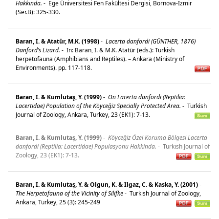
Hakkında.
-
Ege Üniversitesi Fen Fakültesi Dergisi, Bornova-Izmir
(Ser.B): 325-330.
Baran, I. & Atatür, M.K. (1998)
-
Lacerta danfordi (GÜNTHER, 1876)
Danford’s Lizard.
-
In: Baran, I. & M.K. Atatür (eds.): Turkish
herpetofauna (Amphibians and Reptiles). – Ankara (Ministry of
Environments). pp. 117-118.
Baran, I. & Kumlutaş, Y. (1999)
-
On Lacerta danfordi (Reptilia:
Lacertidae) Population of the Köyceğiz Specially Protected Area.
-
Turkish
Journal of Zoology, Ankara, Turkey, 23 (EK1): 7-13.
Baran, I. & Kumlutaş, Y. (1999)
-
Köyceĝiz Özel Koruma Bölgesi Lacerta
danfordi (Reptilia: Lacertidae) Populasyonu Hakkinda.
-
Turkish Journal of
Zoology, 23 (EK1): 7-13.
Baran, I. & Kumlutaş, Y. & Olgun, K. & Ilgaz, C. & Kaska, Y. (2001)
-
The Herpetofauna of the Vicinity of Silifke
-
Turkish Journal of Zoology,
Ankara, Turkey, 25 (3): 245-249