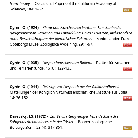
from Turkey.
-
Occasional Papers of the California Academy of
Sciences, 104: 1-62.
Cyrén, O. (1924)
-
Klima und Eidechsenverbreitung. Eine Studie der
geographischen Variation und Entwicklung einiger Lacerten, insbesondere
unter Berücksichtigung der klimatischen Faktoren.
-
Meddelanden Fran
Göteborgs Musei Zoologiska Avdelning, 29: 1-97.
Cyrén, O. (1935)
-
Herpetologisches vom Balkan.
-
Blätter für Aquarien-
und Terrarienkunde, 46 (6): 129-135.
Cyrén, O. (1941)
-
Beiträge zur Herpetologie der Balkanhalbinsel.
-
Mitteilungen der Königlich Naturwissenschaftliche Institute aus Sofia,
14: 36-152.
Darevsky, I.S. (1972)
-
Zur Verbreitung einiger Felseidechsen des
Subgenus Archaeolacerta in der Türkei.
-
Bonner zoologische
Beiträge,Bonn, 23 (4): 347-351.