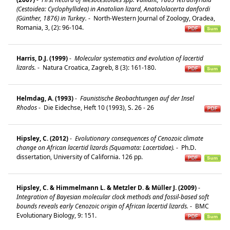
(Cestoidea: Cyclophyllidea) in Anatolian lizard, Anatololacerta danfordi
(Günther, 1876) in Turkey.
-
North-Western Journal of Zoology, Oradea,
Romania, 3, (2): 96-104.
Harris, D.J. (1999)
-
Molecular systematics and evolution of lacertid
lizards.
-
Natura Croatica, Zagreb, 8 (3): 161-180.
Helmdag, A. (1993)
-
Faunistische Beobachtungen auf der Insel
Rhodos
-
Die Eidechse, Heft 10 (1993), S. 26 - 26
Hipsley, C. (2012)
-
Evolutionary consequences of Cenozoic climate
change on African lacertid lizards (Squamata: Lacertidae).
-
Ph.D.
dissertation, University of California. 126 pp.
Hipsley, C. & Himmelmann L. & Metzler D. & Müller J. (2009)
-
Integration of Bayesian molecular clock methods and fossil-based soft
bounds reveals early Cenozoic origin of African lacertid lizards.
-
BMC
Evolutionary Biology, 9: 151.