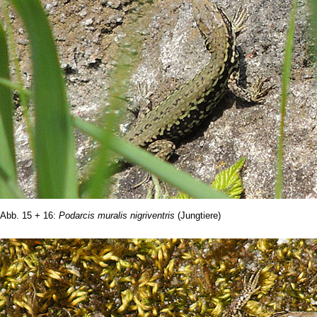
Abb. 15 + 16:
Podarcis muralis nigriventris
(Jungtiere)