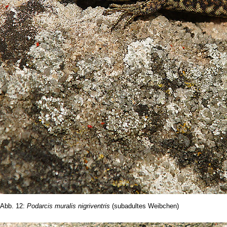
Abb. 12:
Podarcis muralis nigriventris
(subadultes Weibchen)