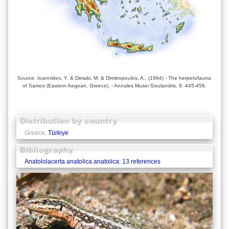
Source: Ioannides, Y. & Dimaki, M. & Dimitropoulos, A.. (1994) - The herpetofauna
of Samos (Eastern Aegean, Greece). - Annales Musei Goulandris, 9: 445-456.
Greece,
Türkiye
Anatololacerta anatolica anatolica: 13 references