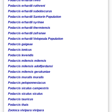
Podarcis erhardii riveti
Podarcis erhardii ruthveni
Podarcis erhardii subobscurus
Podarcis erhardii Santorin Population
Podarcis erhardii syrinae
Podarcis erhardii thermiensis
Podarcis erhardii zafranae
Podarcis erhardii Velopoula Population
Podarcis gaigeae
Podarcis ionicus
Podarcis levendis
Podarcis milensis milensis
Podarcis milensis adolfjordansi
Podarcis milensis gerakuniae
Podarcis muralis muralis
Podarcis peloponnesiacus
Podarcis siculus campestris
Podarcis siculus siculus
Podarcis tauricus
Podarcis thais
Zootoca vivipara vivipara