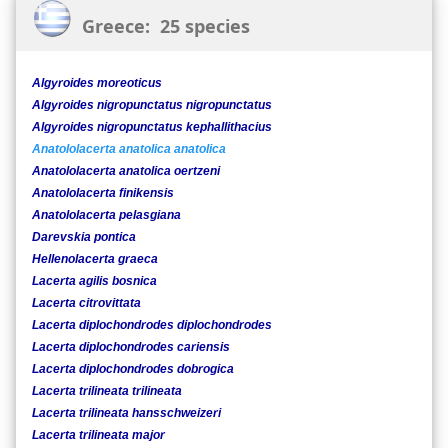
Greece: 25 species
Algyroides moreoticus
Algyroides nigropunctatus nigropunctatus
Algyroides nigropunctatus kephallithacius
Anatololacerta anatolica anatolica
Anatololacerta anatolica oertzeni
Anatololacerta finikensis
Anatololacerta pelasgiana
Darevskia pontica
Hellenolacerta graeca
Lacerta agilis bosnica
Lacerta citrovittata
Lacerta diplochondrodes diplochondrodes
Lacerta diplochondrodes cariensis
Lacerta diplochondrodes dobrogica
Lacerta trilineata trilineata
Lacerta trilineata hansschweizeri
Lacerta trilineata major