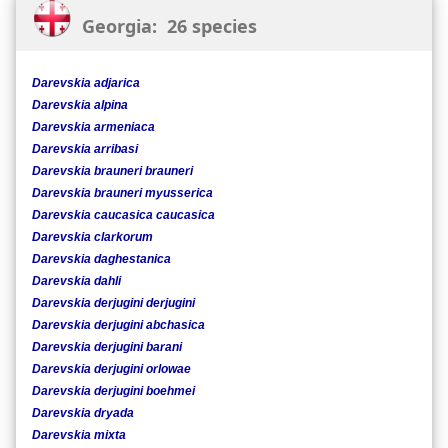
Georgia: 26 species
Darevskia adjarica
Darevskia alpina
Darevskia armeniaca
Darevskia arribasi
Darevskia brauneri brauneri
Darevskia brauneri myusserica
Darevskia caucasica caucasica
Darevskia clarkorum
Darevskia daghestanica
Darevskia dahli
Darevskia derjugini derjugini
Darevskia derjugini abchasica
Darevskia derjugini barani
Darevskia derjugini orlowae
Darevskia derjugini boehmei
Darevskia dryada
Darevskia mixta