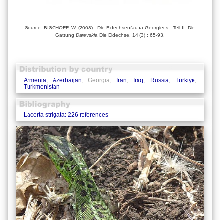
Source: BISCHOFF, W. (2003) - Die Eidechsenfauna Georgiens - Teil II: Die
Gattung
Darevskia
Die Eidechse, 14 (3) : 65-93.
Armenia
,
Azerbaijan
, Georgia,
Iran
,
Iraq
,
Russia
,
Türkiye
,
Turkmenistan
Lacerta strigata: 226 references