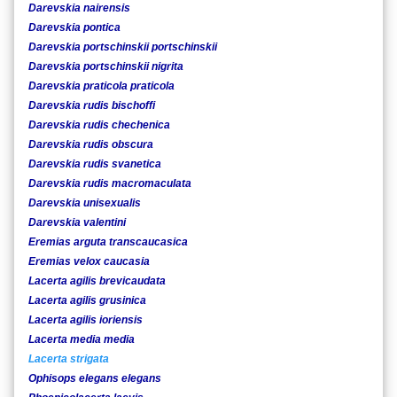
Darevskia nairensis
Darevskia pontica
Darevskia portschinskii portschinskii
Darevskia portschinskii nigrita
Darevskia praticola praticola
Darevskia rudis bischoffi
Darevskia rudis chechenica
Darevskia rudis obscura
Darevskia rudis svanetica
Darevskia rudis macromaculata
Darevskia unisexualis
Darevskia valentini
Eremias arguta transcaucasica
Eremias velox caucasia
Lacerta agilis brevicaudata
Lacerta agilis grusinica
Lacerta agilis ioriensis
Lacerta media media
Lacerta strigata
Ophisops elegans elegans