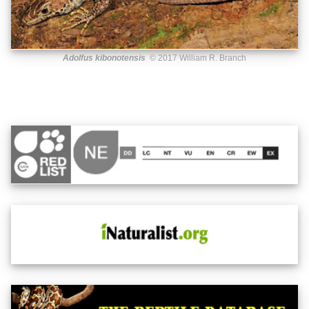
Adolfus kibonotensis
© 2017 William R. Branch