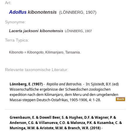
Art:
Adolfus
kibonotensis
(LÖNNBERG, 1907)
Synonyme:
Lacerta jacksoni kibonotensis
LÖNNBERG, 1907
Terra Typica:
Kibonoto = Kibongoto, Kilimanjaro, Tansania.
Relevante taxonomische Literatur:
Lönnberg, E. (1907)
-
Reptilia and Batrachia.
-
In: Sjöstedt, B.Y. (ed)
Wissenschaftliche ergebnisse der Schwedischen zoologischen
expedition nach dem Kilimanjaro, dem Meru und den umgebenden
Massai-steppen Deutsch-Ostafrikas, 1905-1906, 4: 1-28.
Greenbaum, E. & Dowell Beer, S. & Hughes, D.F. & Wagner, P. &
Anderson, C.G. & Villanueva, C.O. & Malonza, P.K. & Kusamba, C. &
Muninga, W.M. & Aristote, M.M. & Branch, W.R. (2018)
-