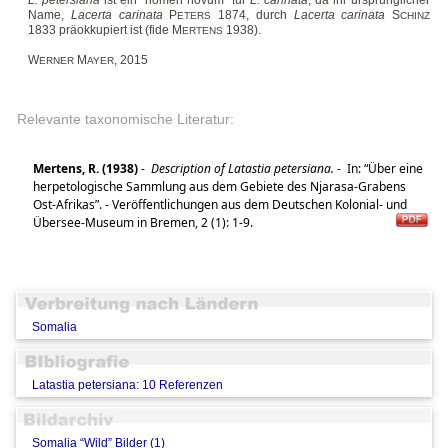
Name,
Lacerta carinata
P
1874, durch
Lacerta carinata
S
ETERS
CHINZ
1833 präokkupiert ist (fide M
1938).
ERTENS
W
M
, 2015
ERNER
AYER
Relevante taxonomische Literatur:
Mertens, R. (1938)
-
Description of Latastia petersiana.
-
In: “Über eine
herpetologische Sammlung aus dem Gebiete des Njarasa-Grabens
Ost-Afrikas”. - Veröffentlichungen aus dem Deutschen Kolonial- und
Übersee-Museum in Bremen, 2 (1): 1-9.
Somalia
Latastia petersiana: 10 Referenzen
Somalia “Wild” Bilder (1)