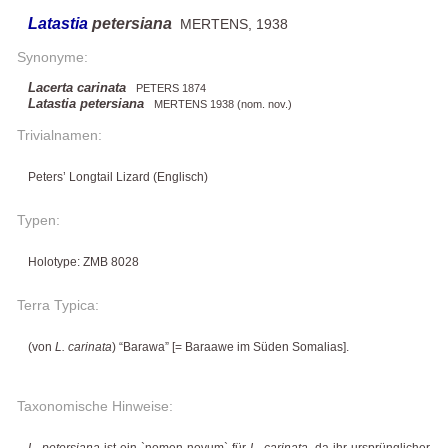
Latastia
petersiana
MERTENS, 1938
Synonyme:
Lacerta carinata
PETERS 1874
Latastia petersiana
MERTENS 1938 (nom. nov.)
Trivialnamen:
Peters’ Longtail Lizard (Englisch)
Typen:
Holotype: ZMB 8028
Terra Typica:
(von
L. carinata
) “Barawa” [= Baraawe im Süden Somalias].
Taxonomische Hinweise:
L. petersiana
ist ein `nomen novum` für
L. carinata
, da ihr ursprünglicher