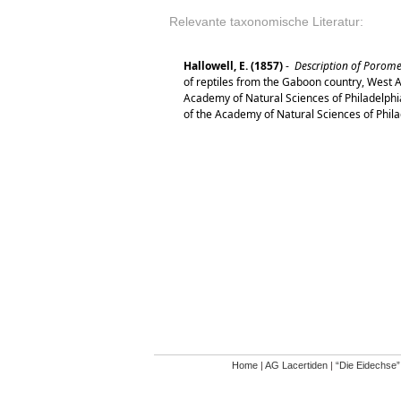
Relevante taxonomische Literatur:
Hallowell, E. (1857)
-
Description of Poromer
of reptiles from the Gaboon country, West A
Academy of Natural Sciences of Philadelphia
of the Academy of Natural Sciences of Phila
Home
|
AG Lacertiden
|
“Die Eidechse”