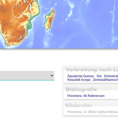
Äquatorial-Guinea
,
Die Demokrat
Republik Kongo
,
Zentralafrikanisc
Poromera: 46 Referenzen
Poromera: 12 Bilder (siehe Artnive