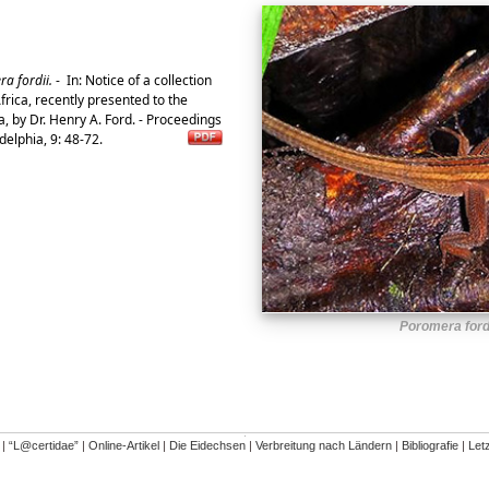
a fordii.
-
In: Notice of a collection
frica, recently presented to the
, by Dr. Henry A. Ford. - Proceedings
delphia, 9: 48-72.
Poromera ford
�
|
“L@certidae”
|
Online-Artikel
|
Die Eidechsen
|
Verbreitung nach Ländern
|
Bibliografie
|
Let