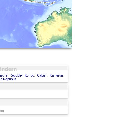
ische Republik Kongo
,
Gabun
,
Kamerun
,
he Republik
au)