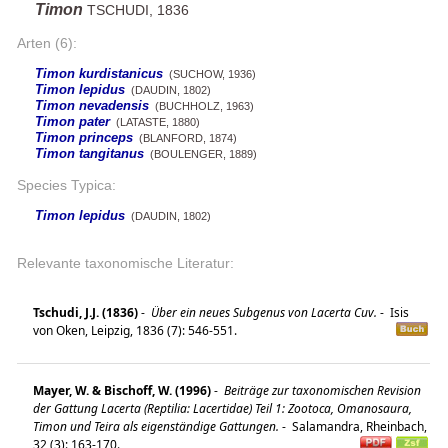
Timon
TSCHUDI, 1836
Arten (6):
Timon kurdistanicus
(SUCHOW, 1936)
Timon lepidus
(DAUDIN, 1802)
Timon nevadensis
(BUCHHOLZ, 1963)
Timon pater
(LATASTE, 1880)
Timon princeps
(BLANFORD, 1874)
Timon tangitanus
(BOULENGER, 1889)
Species Typica:
Timon lepidus
(DAUDIN, 1802)
Relevante taxonomische Literatur:
Tschudi, J.J. (1836)
-
Über ein neues Subgenus von Lacerta Cuv.
-
Isis
von Oken, Leipzig, 1836 (7): 546-551.
Mayer, W. & Bischoff, W. (1996)
-
Beiträge zur taxonomischen Revision
der Gattung Lacerta (Reptilia: Lacertidae) Teil 1: Zootoca, Omanosaura,
Timon und Teira als eigenständige Gattungen.
-
Salamandra, Rheinbach,
32 (3): 163-170.