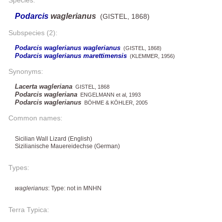
Podarcis
waglerianus
(GISTEL, 1868)
Subspecies (2):
Podarcis waglerianus waglerianus
(GISTEL, 1868)
Podarcis waglerianus marettimensis
(KLEMMER, 1956)
Synonyms:
Lacerta wagleriana
GISTEL, 1868
Podarcis wagleriana
ENGELMANN et al, 1993
Podarcis waglerianus
BÖHME & KÖHLER, 2005
Common names:
Sicilian Wall Lizard (English)
Sizilianische Mauereidechse (German)
Types:
waglerianus
: Type: not in MNHN
Terra Typica: