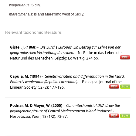
waglerianus
: Sicily.
marettimensis
: Island Marettimo west of Sicily.
Relevant taxonomic literature:
Gistel, J. (1868)
-
Die Lurche Europas. Ein Beitrag zur Lehre von der
geographischen Verbreitung derselben.
-
In: Blicke in das Leben der
Natur und des Menschen. Leipzig: Ed Wartig, 274 pp.
Capula, M. (1994)
-
Genetic variation and differentiation in the lizard,
Podarcis wagleriana (Reptilia: Lacertidae).
-
Biological Journal of the
Linnean Society, 52 (2): 177-196.
Podnar, M. & Mayer, W. (2005)
-
Can mitochondrial DNA draw the
phylogenetic picture of Central Mediterranean island Podarcis?
-
Herpetozoa, Wien, 18 (1/2): 73-77.