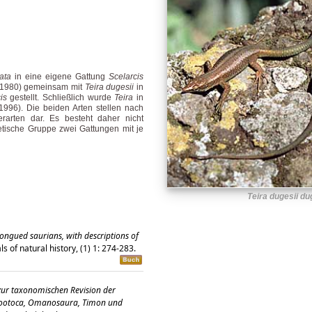
lata
in eine eigene Gattung
Scelarcis
1980) gemeinsam mit
Teira dugesii
in
is
gestellt. Schließlich wurde
Teira
in
996). Die beiden Arten stellen nach
rarten dar. Es besteht daher nicht
etische Gruppe zwei Gattungen mit je
Teira dugesii du
ongued saurians, with descriptions of
s of natural history, (1) 1: 274-283.
zur taxonomischen Revision der
1: Zootoca, Omanosaura, Timon und