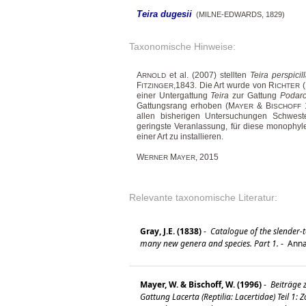
Teira dugesii
(MILNE-EDWARDS, 1829)
Taxonomische Hinweise:
A
et al. (2007) stellten
Teira perspicil
RNOLD
F
,1843. Die Art wurde von R
(
ITZINGER
ICHTER
einer Untergattung
Teira
zur Gattung
Podarc
Gattungsrang erhoben (M
& B
1
AYER
ISCHOFF
allen bisherigen Untersuchungen Schweste
geringste Veranlassung, für diese monophyl
einer Art zu installieren.
W
M
, 2015
ERNER
AYER
Relevante taxonomische Literatur:
Gray, J.E. (1838)
-
Catalogue of the slender-t
many new genera and species. Part 1.
-
Annal
Mayer, W. & Bischoff, W. (1996)
-
Beiträge 
Gattung Lacerta (Reptilia: Lacertidae) Teil 