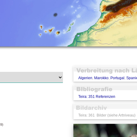
Algerien
,
Marokko
,
Portugal
,
Spani
Teira: 351 Referenzen
Teira: 361 Bilder (siehe Artniveau)
9)