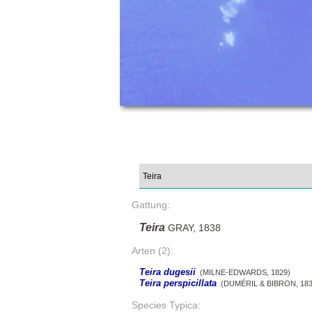
Gattung:
Teira
GRAY, 1838
Arten (2):
Teira dugesii
(MILNE-EDWARDS, 1829)
Teira perspicillata
(DUMÉRIL & BIBRON, 183
Species Typica: