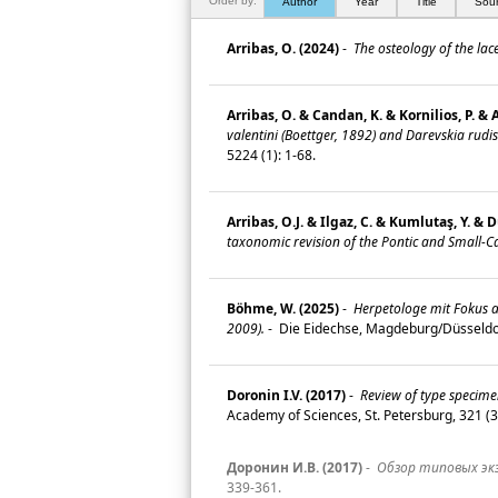
Order by:
Author
Year
Title
Sou
Arribas, O. (2024)
-
The osteology of the lac
Arribas, O. & Candan, K. & Kornilios, P. & 
valentini (Boettger, 1892) and Darevskia rudi
5224 (1): 1-68.
Arribas, O.J. & Ilgaz, C. & Kumlutaş, Y. & 
taxonomic revision of the Pontic and Small-
Böhme, W. (2025)
-
Herpetologe mit Fokus au
2009).
-
Die Eidechse, Magdeburg/Düsseldor
Doronin I.V. (2017)
-
Review of type specimen
Academy of Sciences, St. Petersburg, 321 (
Доронин И.В. (2017)
-
Обзор типовых экзе
339-361.