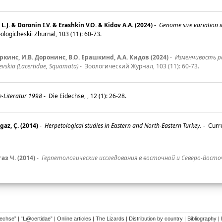
.J. & Doronin I.V. & Erashkin V.O. & Kidov A.A. (2024)
-
Genome size variation i
ologicheskii Zhurnal, 103 (11): 60-73.
оркинc, И.В. Доронинc, В.О. Ерашкинd, А.А. Кидов (2024)
-
Изменчивость ра
kia (Lacertidae, Squamata)
-
Зоологический Журнал, 103 (11): 60-73.
e-Literatur 1998
-
Die Eidechse, , 12 (1): 26-28.
lgaz, Ç. (2014)
-
Herpetological studies in Eastern and North-Eastern Turkey.
-
Curre
аз Ч. (2014)
-
Герпетологические исследования в восточной и Северо-Восто
�
dechse”
|
“L@certidae”
|
Online articles
|
The Lizards
|
Distribution by country
|
Bibliography
|