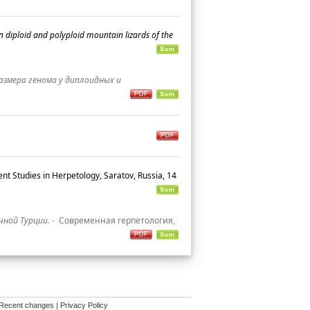
n diploid and polyploid mountain lizards of the
змера генома у диплоидных и
nt Studies in Herpetology, Saratov, Russia, 14
чной Турции.
-
Современная герпетология,
Recent changes
|
Privacy Policy