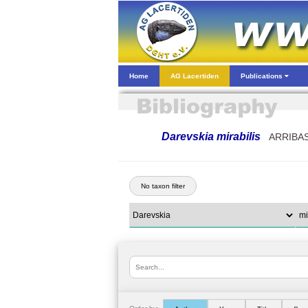
Home
AG Lacertiden
Publications
Darevskia mirabilis
ARRIBAS,
No taxon filter