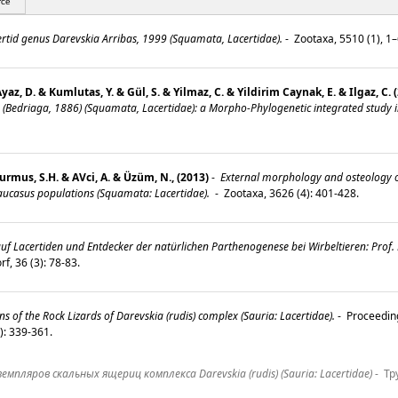
rce
ertid genus Darevskia Arribas, 1999 (Squamata, Lacertidae).
-
Zootaxa, 5510 (1), 1
Ayaz, D. & Kumlutas, Y. & Gül, S. & Yilmaz, C. & Yildirim Caynak, E. & Ilgaz, C. 
s (Bedriaga, 1886) (Squamata, Lacertidae): a Morpho-Phylogenetic integrated study 
Durmus, S.H. & AVci, A. & Üzüm, N., (2013)
-
External morphology and osteology of
Caucasus populations (Squamata: Lacertidae).
-
Zootaxa, 3626 (4): 401-428.
f Lacertiden und Entdecker der natürlichen Parthenogenese bei Wirbeltieren: Prof
f, 36 (3): 78-83.
s of the Rock Lizards of Darevskia (rudis) complex (Sauria: Lacertidae).
-
Proceedings
3): 339-361.
мпляров скальных ящериц комплекса Darevskia (rudis) (Sauria: Lacertidae)
-
Тру