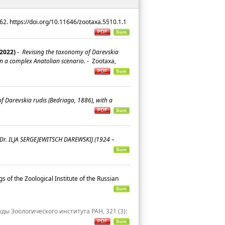
–62. https://doi.org/10.11646/zootaxa.5510.1.1
(2022)
-
Revising the taxonomy of Darevskia
in a complex Anatolian scenario.
-
Zootaxa,
 Darevskia rudis (Bedriaga, 1886), with a
. Dr. ILJA SERGEJEWITSCH DAREWSKIJ (1924 –
 of the Zoological Institute of the Russian
ды Зоологического института РАН, 321 (3):