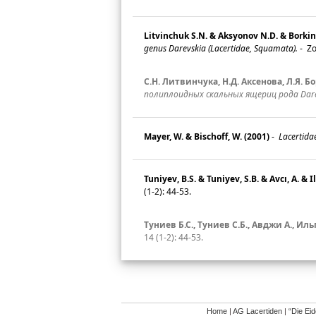
Litvinchuk S.N. & Aksyonov N.D. & Borkin L
genus Darevskia (Lacertidae, Squamata).
-
Zo
С.Н. Литвинчукa, Н.Д. Аксеновa, Л.Я. Б
полиплоидных скальных ящериц рода Darevs
Mayer, W. & Bischoff, W. (2001)
-
Lacertida
Tuniyev, B.S. & Tuniyev, S.B. & Avcı, A. & I
(1-2): 44-53.
Туниев Б.С., Туниев С.Б., Авджи А., Ильг
14 (1-2): 44-53.
Home
|
AG Lacertiden
|
“Die Ei