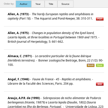
Order by:
Author
Year
Title
Source
Allen, A. (1973)
-
The hardy European reptiles and amphibians in
captivity (Part 18).
-
The Aquarist and Pond-Keeper, 38: 310-311.
Allen, A. (1975)
-
Changes in population density of the Eyed lizard,
Lacerta lepida, at three localities in Portugal between 1969 and 1975.
-
British Journal of Herpetology, 5: 661-662.
Almaca, C. (1971)
-
Le caractère particulier de la faune ibérique
(Vertébrés terrestres).
-
Bonner zoologische Beiträge, Bonn, 22 (1/2): 90-
100.
Angel, F. (1946)
-
Faune de France - 45 - Reptiles et amphibiens.
-
Libraire de la Faculté des Sciences, Paris. 204 pp.
Araujo, A.P.R. de (1990)
-
Sobreposicao de nicho alimentar de Podarcis
berlengensis (Vicente, 19879) e Lacerta lepida (Daudin, 1802) (Sauria
Lacertidae) na Ilha da Berlenga, Portugal.
-
Universidade de Lisboa. 223