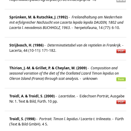
Sprünken, M. & Rutschke, J. (1992)
-
Freilandhaltung am Niederrhein
mit erfolgreicher Nachzucht von Lacerta lepida lepida DAUDIN, 1802 und
Lacerta l. nevadensis BUCHHOLZ, 1963.
-
herpetofauna, 14 (77): 6-10.
Strijbosch, H. (1986)
-
Determinatietabel van de reptielen in Frankrijk.
-
Lacerta, 44 (10-11): 171-182.
Thirion, J.-M. & Grillet, P. & Cheylan, M. (2009)
-
Composition and
seasonal variation of the diet of the Ocellated Lizard Timon lepidus on
Oleron Island (France) through scat analysis.
-
unknown
Troidl, A. & Troidl, S. (2000)
-
Lacertidae.
-
Eidechsen Porträt, Ausgabe
Nr. 1. Text & Bild, Fürth. 10 pp.
Troidl, S. (1998)
-
Portrait. Timon l. lepidus / Lacerta t. trilineata.
-
Fürth
(Text & Bild GmbH). 4 S.