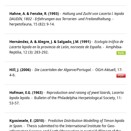
Hahne, A. & Fenske, R. (1993)
-
Haltung und Zucht von Lacerta l. lepida
DAUDIN, 1802 - Erfahrungen aus Terrarien- und Freilandhaltung.
-
herpetofauna, 15 (82): 9-14.
Hernández, A. & Alegre, J. & Salgado, J.M. (1991)
-
Ecología trófica de
Lacerta lepida en la provincia de León, noroeste de España.
-
Amphibia-
Reptilia, 12 (3): 283-292.
Hill, J. (2006)
-
Die Lacertiden der Algarve/Portugal.
-
ÖGH-Aktuell, 17:
4-6.
Hofman, E.G. (1963)
-
Reproduction and raising of jewel lizards, Lacerta
lepida lepida.
-
Bulletin of the Philadelphia Herpetological Society, 11:
53-57.
Kgosiesele, E. (2010)
-
Predictive Distribution Modelling of Timon lepida
in Spain.
-
Thesis submitted to the International Institute for Geo-