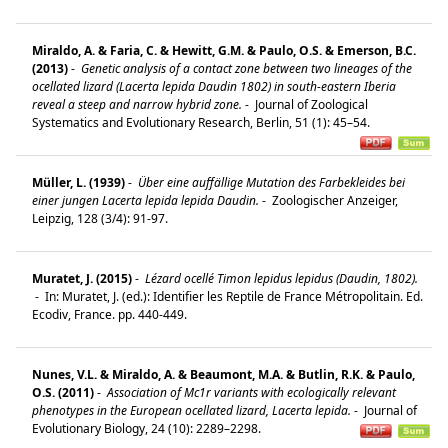
Miraldo, A. & Faria, C. & Hewitt, G.M. & Paulo, O.S. & Emerson, B.C.
(2013)
-
Genetic analysis of a contact zone between two lineages of the
ocellated lizard (Lacerta lepida Daudin 1802) in south-eastern Iberia
reveal a steep and narrow hybrid zone.
-
Journal of Zoological
Systematics and Evolutionary Research, Berlin, 51 (1): 45–54.
Müller, L. (1939)
-
Über eine auffällige Mutation des Farbekleides bei
einer jungen Lacerta lepida lepida Daudin.
-
Zoologischer Anzeiger,
Leipzig, 128 (3/4): 91-97.
Muratet, J. (2015)
-
Lézard ocellé Timon lepidus lepidus (Daudin, 1802).
-
In: Muratet, J. (ed.): Identifier les Reptile de France Métropolitain. Ed.
Ecodiv, France. pp. 440-449.
Nunes, V.L. & Miraldo, A. & Beaumont, M.A. & Butlin, R.K. & Paulo,
O.S. (2011)
-
Association of Mc1r variants with ecologically relevant
phenotypes in the European ocellated lizard, Lacerta lepida.
-
Journal of
Evolutionary Biology, 24 (10): 2289–2298.