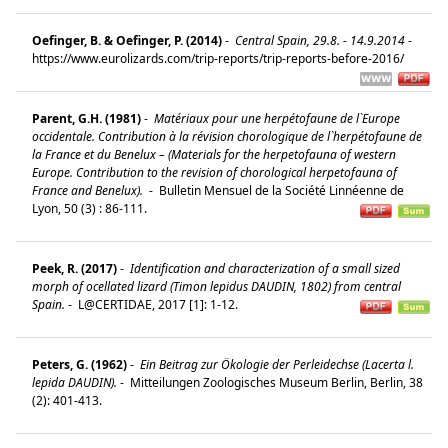
Oefinger, B. & Oefinger, P. (2014)
-
Central Spain, 29.8. - 14.9.2014
-
https://www.eurolizards.com/trip-reports/trip-reports-before-2016/
Parent, G.H. (1981)
-
Matériaux pour une herpétofaune de l`Europe
occidentale. Contribution à la révision chorologique de l`herpétofaune de
la France et du Benelux – (Materials for the herpetofauna of western
Europe. Contribution to the revision of chorological herpetofauna of
France and Benelux).
-
Bulletin Mensuel de la Société Linnéenne de
Lyon, 50 (3) : 86-111.
Peek, R. (2017)
-
Identification and characterization of a small sized
morph of ocellated lizard (Timon lepidus DAUDIN, 1802) from central
Spain.
-
L@CERTIDAE, 2017 [1]: 1-12.
Peters, G. (1962)
-
Ein Beitrag zur Ökologie der Perleidechse (Lacerta l.
lepida DAUDIN).
-
Mitteilungen Zoologisches Museum Berlin, Berlin, 38
(2): 401-413.