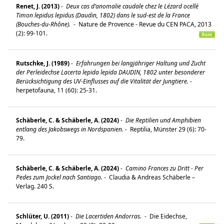
Renet, J. (2013)
-
Deux cas d’anomalie caudale chez le Lézard ocellé
Timon lepidus lepidus (Daudin, 1802) dans le sud-est de la France
(Bouches-du-Rhône).
-
Nature de Provence - Revue du CEN PACA, 2013
(2): 99-101.
Rutschke, J. (1989)
-
Erfahrungen bei langjähriger Haltung und Zucht
der Perleidechse Lacerta lepida lepida DAUDIN, 1802 unter besonderer
Berücksichtigung des UV-Einflusses auf die Vitalität der Jungtiere.
-
herpetofauna, 11 (60): 25-31.
Schäberle, C. & Schäberle, A. (2024)
-
Die Reptilien und Amphibien
entlang des Jakobswegs in Nordspanien.
-
Reptilia, Münster 29 (6): 70-
79.
Schäberle, C. & Schäberle, A. (2024)
-
Camino Frances zu Dritt - Per
Pedes zum Jockel nach Santiago.
-
Claudia & Andreas Schäberle –
Verlag. 240 S.
Schlüter, U. (2011)
-
Die Lacertiden Andorras.
-
Die Eidechse,