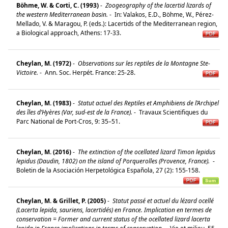
Böhme, W. & Corti, C. (1993)
-
Zoogeography of the lacertid lizards of
the western Mediterranean basin.
-
In: Valakos, E.D., Böhme, W., Pérez-
Mellado, V. & Maragou, P. (eds.): Lacertids of the Mediterranean region,
a Biological approach, Athens: 17-33.
Cheylan, M. (1972)
-
Observations sur les reptiles de la Montagne Ste-
Victoire.
-
Ann. Soc. Herpét. France: 25-28.
Cheylan, M. (1983)
-
Statut actuel des Reptiles et Amphibiens de l’Archipel
des îles d’Hyères (Var, sud-est de la France).
-
Travaux Scientifiques du
Parc National de Port-Cros, 9: 35–51.
Cheylan, M. (2016)
-
The extinction of the ocellated lizard Timon lepidus
lepidus (Daudin, 1802) on the island of Porquerolles (Provence, France).
-
Boletin de la Asociación Herpetológica Española, 27 (2): 155-158.
Cheylan, M. & Grillet, P. (2005)
-
Statut passé et actuel du lézard ocellé
(Lacerta lepida, sauriens, lacertidés) en France. Implication en termes de
conservation = Former and current status of the ocellated lizard lacerta