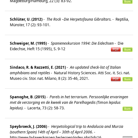
Magdeburg/Hamburg, 22 (3): 83-92.
Schlüter, U. (2012)
-
The Rock –Die Herpetofauna Gibraltars.
-
Reptilia,
Münster, 17 (2): 93-101.
Schweiger, M. (1995)
-
Spanienexkursion 1994: Die Eidechsen
-
Die
Eidechse, Heft 15 (1995), S. 9-12
Sindaco, R. & Razzetti, E. (2021)
-
An updated check-list of Italian
amphibians and reptiles
-
Natural History Sciences. Atti Soc. it. Sci. nat.
Museo civ. Stor. nat. Milano, 8 (2): 35-46, 2021.
Spanoghe, B. (2015)
-
Parels in het terrarium. Persoonlijke ervaringen
met de verzorging en de kweek van de Parelhagedis (Timon lepidus
lepidus).
-
Lacerta, 73 (2): 58-73.
Speybroeck, J. (2006)
-
Herpetological trip to Andalucia and Murcia
(southern Spain) 14th of April – 30th of April 2006.
-
http://www.hylawerkgroep.be/jeroen/index.php?id=16