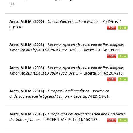
pp.
Arets, M.H.M. (2000)
-
On vacation in southern France.
-
Pod@rcis, 1
(1): 3-6.
Arets, M.H.M. (2003)
-
Het verzorgen en observen van de Parelhagedis,
Timon lepidus lepidus DAUDIN 1802. Deel I.
-
Lacerta, 61 (5): 189-200.
Arets, M.H.M. (2003)
-
Het verzorgen en observen van de Parelhagedis,
Timon lepidus lepidus DAUDIN 1802. Deel II.
-
Lacerta, 61 (6): 207-216.
Arets, M.H.M. (2016)
-
Europese Parelhagedissen - soorten en
ondersoorten van het geslacht Timon.
-
Lacerta, 74 (2): 58-81.
Arets, M.H.M. (2017)
-
Europäische Perleidechsen: Arten und Unterarten
der Gattung
Timon
.
-
L@CERTIDAE, 2017 [6]: 168-182.