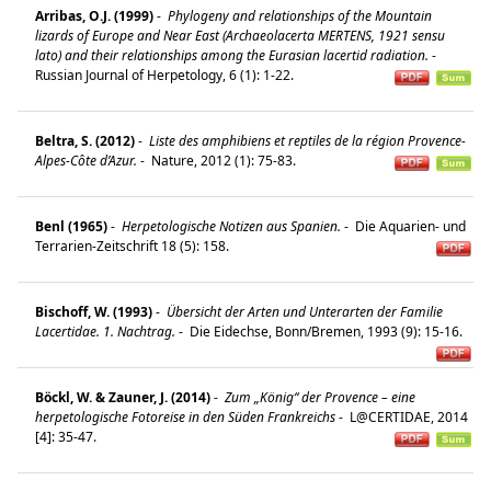
Arribas, O.J. (1999)
-
Phylogeny and relationships of the Mountain
lizards of Europe and Near East (Archaeolacerta MERTENS, 1921 sensu
lato) and their relationships among the Eurasian lacertid radiation.
-
Russian Journal of Herpetology, 6 (1): 1-22.
Beltra, S. (2012)
-
Liste des amphibiens et reptiles de la région Provence-
Alpes-Côte d’Azur.
-
Nature, 2012 (1): 75-83.
Benl (1965)
-
Herpetologische Notizen aus Spanien.
-
Die Aquarien- und
Terrarien-Zeitschrift 18 (5): 158.
Bischoff, W. (1993)
-
Übersicht der Arten und Unterarten der Familie
Lacertidae. 1. Nachtrag.
-
Die Eidechse, Bonn/Bremen, 1993 (9): 15-16.
Böckl, W. & Zauner, J. (2014)
-
Zum „König“ der Provence – eine
herpetologische Fotoreise in den Süden Frankreichs
-
L@CERTIDAE, 2014
[4]: 35-47.