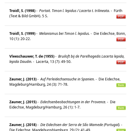
Troidl, S. (1998)
-
Portait. Timon l. lepidus / Lacerta t. trilineata.
-
Fürth
(Text & Bild GmbH). 5 S.
Troidl, S. (1999)
-
Melanismus bei Timon l. lepidus.
-
Die Eidechse, Bonn,
10 (1): 20-22.
Vleeschauwer, T. de (1955)
-
Bruiloft bij de Parelhagedis Lacerta lepida,
lepida Daudin.
-
Lacerta, 13 (7): 49-50.
Zauner, J. (2013)
-
Auf Perleidechsensuche in Spanien.
-
Die Eidechse,
Magdeburg/Hamburg, 24 (3): 71-78.
Zauner, J. (2015)
-
Eidechsenbeobachtungen in der Provence.
-
Die
Eidechse, Magdeburg/Hamburg, 26 (1): 1-7.
Zauner, J. (2018)
-
Die Eidechsen der Serra de Sấo Mamede (Portugal).
-
Die Eidechse, Magdeburg/Hamburg, 29 (2): 41-49.