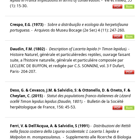
lepida in France implications in terms of conservation.
-
Vie et milieu, 55
(1): 15-30.
Crespo, E.G. (1973)
-
Sobre a distribuição e ecologia da herpetofauna
portuguesa.
-
Arquivos do Museu Bocage (2e Ser.) 4 (11): 247-260.
Daudin, F.M. (1802)
-
Description of Lacerta lepida (= Timon lepidus).
-
Histoire Naturel, générale et particulièredes reptiles, ouvrage faisant
suite, a l’histoire naturelle, générale et particuliére composée par
LECLERC DE BUFFON, et redigée par C.S. SONNINI, vol. 3 F Dufart,
Paris- 204-207.
Deso, G. & Cevasco, J.M. & Salvidio, S: & Ottonello, D. & Oneto, F. &
Cheylan, C. (2015)
-
Statut des populations franco-italiennes de Lézard
ocellé Timon lepidus lepidus (Daudin, 1801).
-
Bulletin de la Société
herpétologique de France, 156: 45-53.
Ferri, V. & Dell’Acqua, A. & Salvidio, S (1991)
-
Distribuzioni dei Rettili
nella fascia costiera della Liguria occidentale: I. Lacerta l. lepida e
Malpolon m. monspessulanus.
-
Supplemento alle Ricerche di Biologia