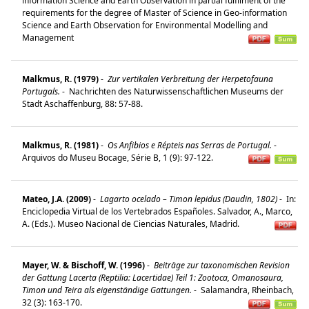
information Science and Earth Observation in partial fulfilment of the
requirements for the degree of Master of Science in Geo-information
Science and Earth Observation for Environmental Modelling and
Management
Malkmus, R. (1979)
-
Zur vertikalen Verbreitung der Herpetofauna
Portugals.
-
Nachrichten des Naturwissenschaftlichen Museums der
Stadt Aschaffenburg, 88: 57-88.
Malkmus, R. (1981)
-
Os Anfibios e Répteis nas Serras de Portugal.
-
Arquivos do Museu Bocage, Série B, 1 (9): 97-122.
Mateo, J.A. (2009)
-
Lagarto ocelado – Timon lepidus (Daudin, 1802)
-
In:
Enciclopedia Virtual de los Vertebrados Españoles. Salvador, A., Marco,
A. (Eds.). Museo Nacional de Ciencias Naturales, Madrid.
Mayer, W. & Bischoff, W. (1996)
-
Beiträge zur taxonomischen Revision
der Gattung Lacerta (Reptilia: Lacertidae) Teil 1: Zootoca, Omanosaura,
Timon und Teira als eigenständige Gattungen.
-
Salamandra, Rheinbach,
32 (3): 163-170.