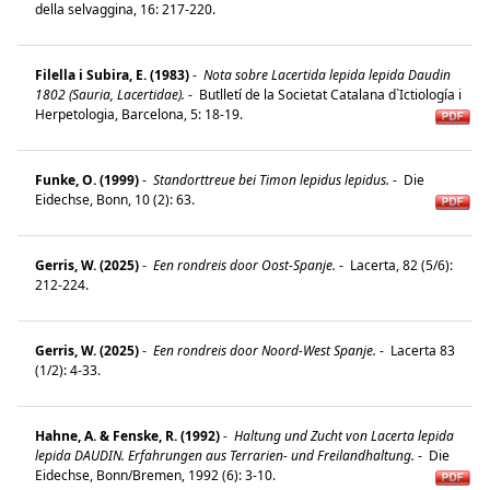
della selvaggina, 16: 217-220.
Filella i Subira, E. (1983)
-
Nota sobre Lacertida lepida lepida Daudin
1802 (Sauria, Lacertidae).
-
Butlletí de la Societat Catalana d`Ictiología i
Herpetologia, Barcelona, 5: 18-19.
Funke, O. (1999)
-
Standorttreue bei Timon lepidus lepidus.
-
Die
Eidechse, Bonn, 10 (2): 63.
Gerris, W. (2025)
-
Een rondreis door Oost-Spanje.
-
Lacerta, 82 (5/6):
212-224.
Gerris, W. (2025)
-
Een rondreis door Noord-West Spanje.
-
Lacerta 83
(1/2): 4-33.
Hahne, A. & Fenske, R. (1992)
-
Haltung und Zucht von Lacerta lepida
lepida DAUDIN. Erfahrungen aus Terrarien- und Freilandhaltung.
-
Die
Eidechse, Bonn/Bremen, 1992 (6): 3-10.