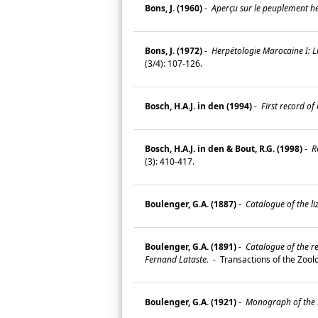
Bons, J. (1960)
-
Aperçu sur le peuplement he
Bons, J. (1972)
-
Herpétologie Marocaine I: L
(3/4): 107-126.
Bosch, H.A.J. in den (1994)
-
First record of 
Bosch, H.A.J. in den & Bout, R.G. (1998)
-
Re
(3): 410-417.
Boulenger, G.A. (1887)
-
Catalogue of the liz
Boulenger, G.A. (1891)
-
Catalogue of the re
Fernand Lataste.
-
Transactions of the Zoolo
Boulenger, G.A. (1921)
-
Monograph of the La