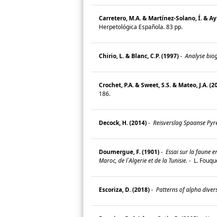
Carretero, M.A. & Martínez-Solano, Í. & Ayl
Herpetológica Española. 83 pp.
Chirio, L. & Blanc, C.P. (1997)
-
Analyse biog
Crochet, P.A. & Sweet, S.S. & Mateo, J.A. (2
186.
Decock, H. (2014)
-
Reisverslag Spaanse Pyr
Doumergue, F. (1901)
-
Essai sur la faune e
Maroc, de l`Algerie et de la Tunisie.
-
L. Fouqu
Escoriza, D. (2018)
-
Patterns of alpha divers