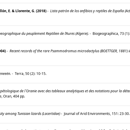
lón, E. & Llorente, G. (2018)
-
Lista patrón de los anfibios y reptiles de España (A
eographique du peuplement Reptilien de l’Aures (Algerie).
-
Biogeographica, 73 (1)
004)
-
Recent records of the rare Psammodromus microdactylus (BOETTGER, 1881) i
eneeën.
-
Terra, 50 (2): 10-15.
rpétologique de l`Oranie avec des tableaux analytiques et des notations pour la déter
e, Oran, 404 pp.
ity among Tunisian lizards (Lacertidae)
-
Journal of Arid Environments, 151: 23-30