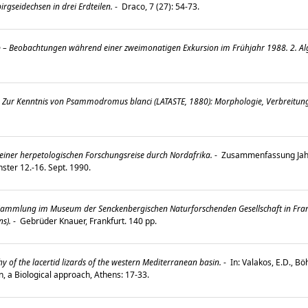
rgseidechsen in drei Erdteilen.
-
Draco, 7 (27): 54-73.
– Beobachtungen während einer zweimonatigen Exkursion im Frühjahr 1988. 2. Alg
Zur Kenntnis von Psammodromus blanci (LATASTE, 1880): Morphologie, Verbreitung
einer herpetologischen Forschungsreise durch Nordafrika.
-
Zusammenfassung Jahr
nster 12.-16. Sept. 1990.
Sammlung im Museum der Senckenbergischen Naturforschenden Gesellschaft in Frank
s).
-
Gebrüder Knauer, Frankfurt. 140 pp.
of the lacertid lizards of the western Mediterranean basin.
-
In: Valakos, E.D., B
on, a Biological approach, Athens: 17-33.