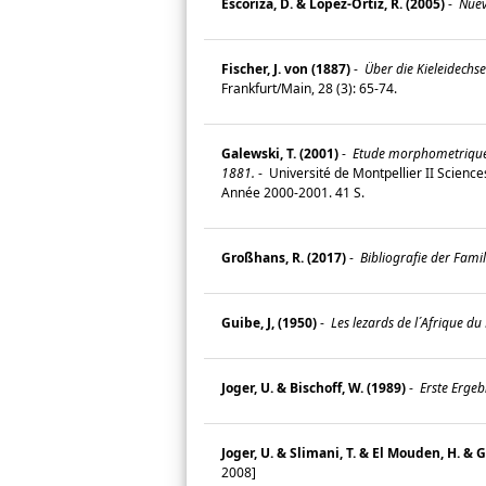
Escoriza, D. & López-Ortiz, R. (2005)
-
Nueva
Fischer, J. von (1887)
-
Über die Kieleidechse
Frankfurt/Main, 28 (3): 65-74.
Galewski, T. (2001)
-
Etude morphometrique
1881.
-
Université de Montpellier II Scienc
Année 2000-2001. 41 S.
Großhans, R. (2017)
-
Bibliografie der Fam
Guibe, J, (1950)
-
Les lezards de l´Afrique du 
Joger, U. & Bischoff, W. (1989)
-
Erste Ergeb
Joger, U. & Slimani, T. & El Mouden, H. & G
2008]