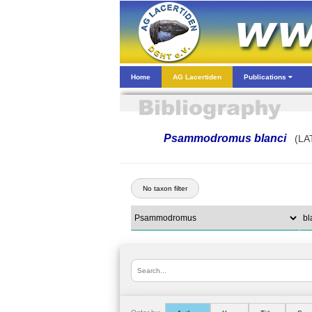
Home
AG Lacertiden
Publications
Psammodromus blanci
(LAT
No taxon filter