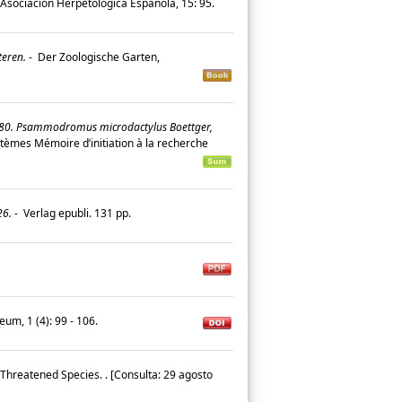
 Asociación Herpetológica Española, 15: 95.
teren.
-
Der Zoologische Garten,
0. Psammodromus microdactylus Boettger,
tèmes Mémoire d’initiation à la recherche
26.
-
Verlag epubli. 131 pp.
um, 1 (4): 99 - 106.
 Threatened Species.
. [Consulta: 29 agosto