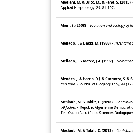
Mediani, M. & Brito, J.C. & Fahd, S. (2015)
Applied Herpetology, 29: 81-107.
Meiri, S. (2008)
-
Evolution and ecology of li
Mellado, J. & Dakki, M. (1988)
-
Inventaire 
Mellado, J. & Mateo, J.A. (1992)
-
New recor
Mendes, J. & Harris, D.J. & Carranza, S. & S
and time.
-
Journal of Biogeography, 44 (12
Mesloub, M. & Takilt, C. (2018)
-
Contributi
l’Akfadou.
-
Republic Algerienne Democratiq
Tizi–Ouzou Faculté des Sciences Biologiqu
Mesloub, M. & Takilt, C. (2018)
-
Contributi