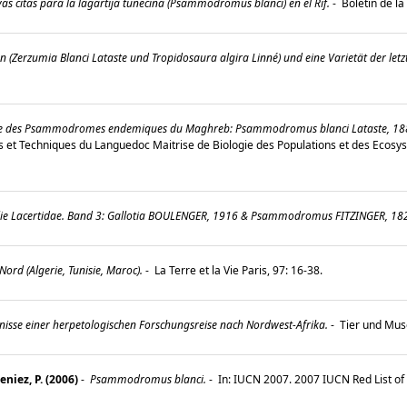
s citas para la lagartija tunecina (Psammodromus blanci) en el Rif.
-
Boletin de la
n (Zerzumia Blanci Lataste und Tropidosaura algira Linné) und eine Varietät der letz
 des Psammodromes endemiques du Maghreb: Psammodromus blanci Lataste, 188
es et Techniques du Languedoc Maitrise de Biologie des Populations et des Ecosys
ilie Lacertidae. Band 3: Gallotia BOULENGER, 1916 & Psammodromus FITZINGER, 18
Nord (Algerie, Tunisie, Maroc).
-
La Terre et la Vie Paris, 97: 16-38.
nisse einer herpetologischen Forschungsreise nach Nordwest-Afrika.
-
Tier und Muse
eniez, P. (2006)
-
Psammodromus blanci.
-
In: IUCN 2007. 2007 IUCN Red List of