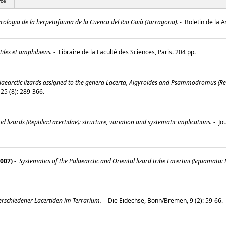
rce
ecologia de la herpetofauna de la Cuenca del Rio Gaià (Tarragona).
-
Boletin de la 
tiles et amphibiens.
-
Libraire de la Faculté des Sciences, Paris. 204 pp.
laearctic lizards assigned to the genera Lacerta, Algyroides and Psammodromus (Rept
 25 (8): 289-366.
d lizards (Reptilia:Lacertidae): structure, variation and systematic implications.
-
Jou
2007)
-
Systematics of the Palaearctic and Oriental lizard tribe Lacertini (Squamata: L
rschiedener Lacertiden im Terrarium.
-
Die Eidechse, Bonn/Bremen, 9 (2): 59-66.