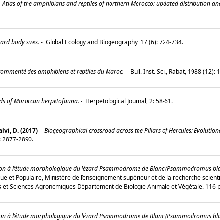
-
Atlas of the amphibians and reptiles of northern Morocco: updated distribution and 
zard body sizes.
-
Global Ecology and Biogeography, 17 (6): 724-734.
commenté des amphibiens et reptiles du Maroc.
-
Bull. Inst. Sci., Rabat, 1988 (12)
ds of Moroccan herpetofauna.
-
Herpetological Journal, 2: 58-61.
alvi, D. (2017)
-
Biogeographical crossroad across the Pillars of Hercules: Evolutio
): 2877-2890.
on à l’étude morphologique du lézard Psammodrome de Blanc (Psammodromus blanci
ue et Populaire, Ministère de l’enseignement supérieur et de la recherche sc
es et Sciences Agronomiques Département de Biologie Animale et Végétale. 116
on à l’étude morphologique du lézard Psammodrome de Blanc (Psammodromus blanci