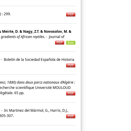
8) : 299.
 & Meirte, D. & Nagy, Z.T. & Novosolov, M. &
radients of African reptiles.
-
Journal of
-
Boletín de la Sociedad Española de Historia
, 1880) dans deux parcs nationaux d’Algérie :
 recherche scientifique Université MOULOUD
Végétale. 65 pp.
.
-
In: Martinez del Mármol, G., Harris, D.J.,
: 305-307.