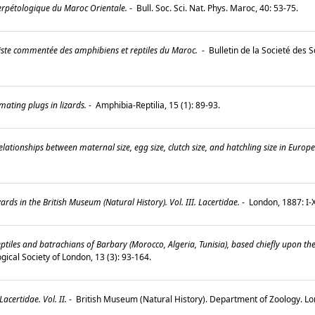
rpétologique du Maroc Orientale.
-
Bull. Soc. Sci. Nat. Phys. Maroc, 40: 53-75.
iste commentée des amphibiens et reptiles du Maroc.
-
Bulletin de la Societé des 
mating plugs in lizards.
-
Amphibia-Reptilia, 15 (1): 89-93.
lationships between maternal size, egg size, clutch size, and hatchling size in Europea
ards in the British Museum (Natural History). Vol. III. Lacertidae.
-
London, 1887: I-
ptiles and batrachians of Barbary (Morocco, Algeria, Tunisia), based chiefly upon t
gical Society of London, 13 (3): 93-164.
certidae. Vol. II.
-
British Museum (Natural History). Department of Zoology. L