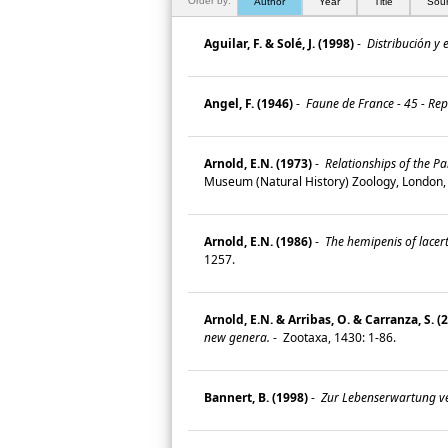
Order by:
Author
Year
Title
Sou
Aguilar, F. & Solé, J. (1998)
-
Distribución y 
Angel, F. (1946)
-
Faune de France - 45 - Rep
Arnold, E.N. (1973)
-
Relationships of the Pa
Museum (Natural History) Zoology, London,
Arnold, E.N. (1986)
-
The hemipenis of lacerti
1257.
Arnold, E.N. & Arribas, O. & Carranza, S. (
new genera.
-
Zootaxa, 1430: 1-86.
Bannert, B. (1998)
-
Zur Lebenserwartung ve