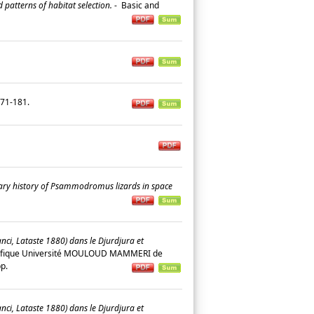
patterns of habitat selection.
-
Basic and
: 171-181.
nary history of Psammodromus lizards in space
, Lataste 1880) dans le Djurdjura et
ientifique Université MOULOUD MAMMERI de
 pp.
, Lataste 1880) dans le Djurdjura et