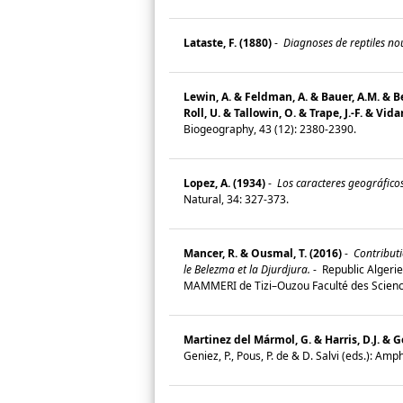
Lataste, F. (1880)
-
Diagnoses de reptiles nou
Lewin, A. & Feldman, A. & Bauer, A.M. & Bel
Roll, U. & Tallowin, O. & Trape, J.-F. & Vidan
Biogeography, 43 (12): 2380-2390.
Lopez, A. (1934)
-
Los caracteres geográficos
Natural, 34: 327-373.
Mancer, R. & Ousmal, T. (2016)
-
Contributi
le Belezma et la Djurdjura.
-
Republic Algerie
MAMMERI de Tizi–Ouzou Faculté des Scienc
Martinez del Mármol, G. & Harris, D.J. & Ge
Geniez, P., Pous, P. de & D. Salvi (eds.): 