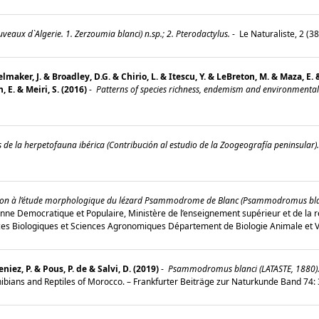
veaux d`Algerie. 1. Zerzoumia blanci) n.sp.; 2. Pterodactylus.
-
Le Naturaliste, 2 (3
maker, J. & Broadley, D.G. & Chirio, L. & Itescu, Y. & LeBreton, M. & Maza, E.
, E. & Meiri, S. (2016)
-
Patterns of species richness, endemism and environmental g
 de la herpetofauna ibérica (Contribución al estudio de la Zoogeografía peninsular).
on à l’étude morphologique du lézard Psammodrome de Blanc (Psammodromus blanci
nne Democratique et Populaire, Ministère de l’enseignement supérieur et de la
es Biologiques et Sciences Agronomiques Département de Biologie Animale et 
niez, P. & Pous, P. de & Salvi, D. (2019)
-
Psammodromus blanci (LATASTE, 1880)
Amphibians and Reptiles of Morocco. – Frankfurter Beiträge zur Naturkunde Band 74