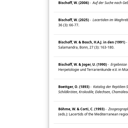
Bischoff, W. (2006)
-
Auf der Suche nach Gebi
Bischoff, W. (2025)
-
Lacertiden im Maghreb 
36 (3): 66-77.
Bischoff, W. & Bosch, H.A.J. in den (1991)
-
Salamandra, Bonn, 27 (3): 163-180.
Bischoff, W. & Joger, U. (1990)
-
Ergebnisse 
Herpetologie und Terrarienkunde e.V. in Mü
Boettger, O. (1893)
-
Katalog der Reptilien-
Schildkröten, Krokodile, Eidechsen, Chamäleon
Böhme, W. & Corti, C. (1993)
-
Zoogeography 
(eds.): Lacertids of the Mediterranean regi