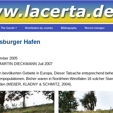
The lizards
Distribution by country
Bibliography
Recent changes
sburger Hafen
mber 2005
 MARTIN DIECKMANN Juli 2007
en bevölkerten Gebiete in Europa. Dieser Tatsache entsprechend beh
npopulationen. Bisher waren in Nordrhein-Westfalen 16 solcher Stan
efinden (MEßER, KLADNY & SCHMITZ, 2004).