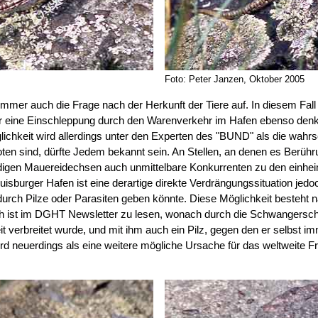
Foto: Peter Janzen, Oktober 2005
immer auch die Frage nach der Herkunft der Tiere auf. In diesem Fall
er eine Einschleppung durch den Warenverkehr im Hafen ebenso denk
öglichkeit wird allerdings unter den Experten des "BUND" als die wa
en sind, dürfte Jedem bekannt sein. An Stellen, an denen es Berühru
igen Mauereidechsen auch unmittelbare Konkurrenten zu den einhe
Duisburger Hafen ist eine derartige direkte Verdrängungssituation jedo
urch Pilze oder Parasiten geben könnte. Diese Möglichkeit besteht na
ch ist im DGHT Newsletter zu lesen, wonach durch die Schwangerscha
t verbreitet wurde, und mit ihm auch ein Pilz, gegen den er selbst im
rd neuerdings als eine weitere mögliche Ursache für das weltweite Fr