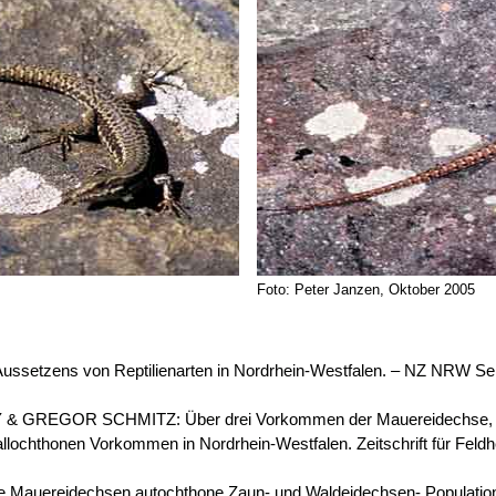
Foto: Peter Janzen, Oktober 2005
ussetzens von Reptilienarten in Nordrhein-Westfalen. – NZ NRW Semi
GREGOR SCHMITZ: Über drei Vorkommen der Mauereidechse
lochthonen Vorkommen in Nordrhein-Westfalen. Zeitschrift für Feldhe
 Mauereidechsen autochthone Zaun- und Waldeidechsen- Population