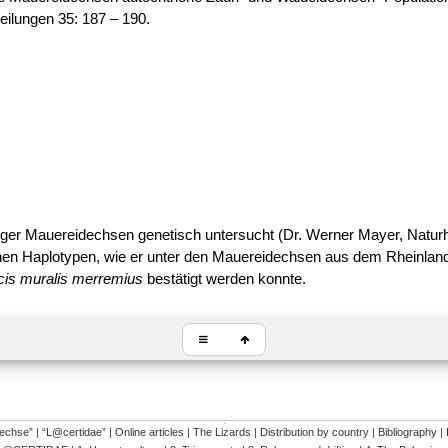
eilungen 35: 187 – 190.
ger Mauereidechsen genetisch untersucht (Dr. Werner Mayer, Natur
nen Haplotypen, wie er unter den Mauereidechsen
aus dem
Rheinland
cis muralis merremius
bestätigt werden konnte.
�
dechse”
|
“L@certidae”
|
Online articles
|
The Lizards
|
Distribution by country
|
Bibliography
|