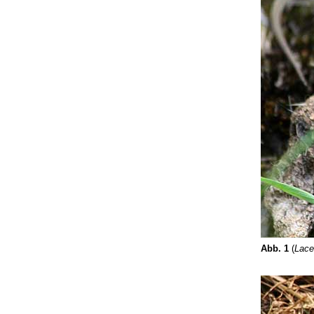
Abb. 1
(
Lacer