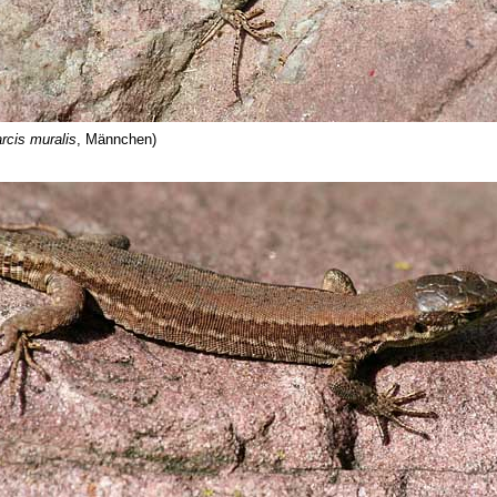
rcis muralis
, Männchen)