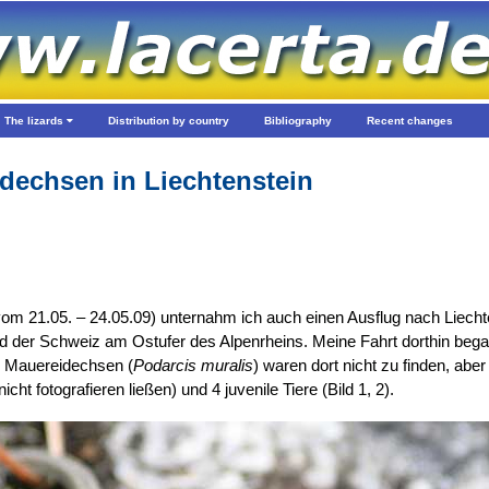
The lizards
Distribution by country
Bibliography
Recent changes
dechsen in Liechtenstein
(vom 21.05. – 24.05.09) unternahm ich auch einen Ausflug nach Liech
und der Schweiz am Ostufer des Alpenrheins. Meine Fahrt dorthin beg
n. Mauereidechsen (
Podarcis muralis
) waren dort nicht zu finden, abe
ht fotografieren ließen) und 4 juvenile Tiere (Bild 1, 2).