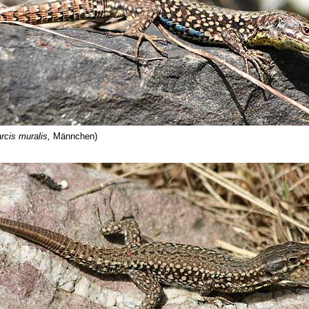
rcis muralis,
Männchen)