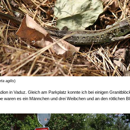
ta agilis
)
dion in Vaduz. Gleich am Parkplatz konnte ich bei einigen Granitblö
pe waren es ein Männchen und drei Weibchen und an den rötlichen B