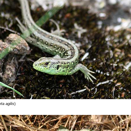
ta agilis
)