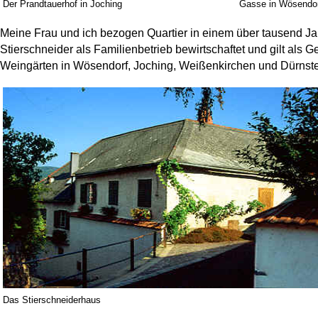
Der Prandtauerhof in Joching
Gasse in Wösendo
Meine Frau und ich bezogen Quartier in einem über tausend Ja
Stierschneider als Familienbetrieb bewirtschaftet und gilt al
Weingärten in Wösendorf, Joching, Weißenkirchen und Dürnste
Das Stierschneiderhaus