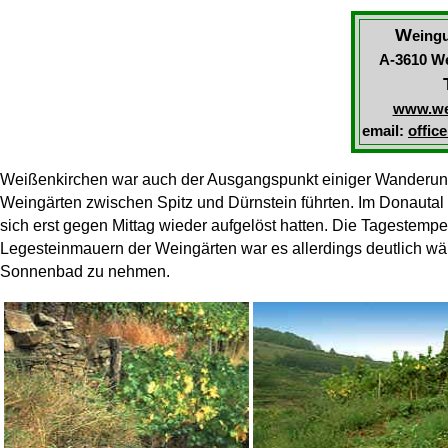
W
eing
A-3610 W
www.wei
email:
offic
Weißenkirchen war auch der Ausgangspunkt einiger Wanderung
Weingärten zwischen Spitz und Dürnstein führten. Im Donautal 
sich erst gegen Mittag wieder aufgelöst hatten. Die Tagestemp
Legesteinmauern der Weingärten war es allerdings deutlich wä
Sonnenbad zu nehmen.