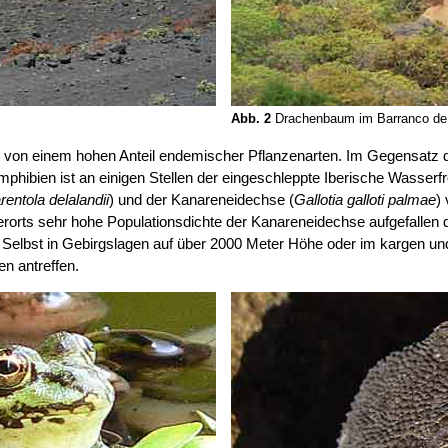
Abb. 2
Drachenbaum im Barranco de 
gt von einem hohen Anteil endemischer Pflanzenarten. Im Gegensatz 
Amphibien ist an einigen Stellen der eingeschleppte Iberische Wasserf
rentola delalandii
) und der Kanareneidechse (
Gallotia galloti palmae
)
elerorts sehr hohe Populationsdichte der Kanareneidechse aufgefallen 
n. Selbst in Gebirgslagen auf über 2000 Meter Höhe oder im kargen u
en antreffen.