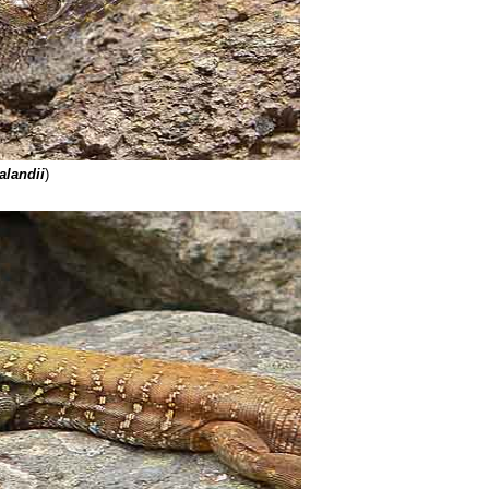
alandii
)