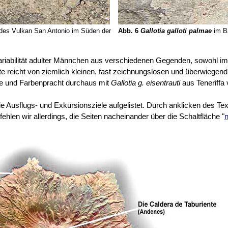
des Vulkan San Antonio im Süden der
Abb. 6
Gallotia galloti palmae
im Ba
ariabilität adulter Männchen aus verschiedenen Gegenden, sowohl im
e reicht von ziemlich kleinen, fast zeichnungslosen und überwiegend 
ße und Farbenpracht durchaus mit
Gallotia g. eisentrauti
aus Teneriffa 
ie Ausflugs- und Exkursionsziele aufgelistet. Durch anklicken des Tex
len wir allerdings, die Seiten nacheinander über die Schaltfläche "
n