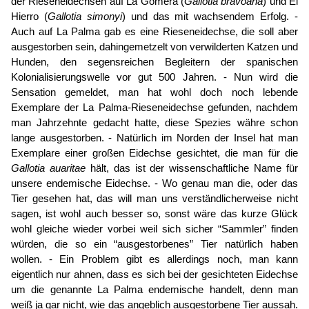
der Rieseneidechsen auf La Gomera (
Gallotia bravoana
) und El
Hierro (
Gallotia simonyi
) und das mit wachsendem Erfolg. -
Auch auf La Palma gab es eine Rieseneidechse, die soll aber
ausgestorben sein, dahingemetzelt von verwilderten Katzen und
Hunden, den segensreichen Begleitern der spanischen
Kolonialisierungswelle vor gut 500 Jahren. - Nun wird die
Sensation gemeldet, man hat wohl doch noch lebende
Exemplare der La Palma-Rieseneidechse gefunden, nachdem
man Jahrzehnte gedacht hatte, diese Spezies währe schon
lange ausgestorben. - Natürlich im Norden der Insel hat man
Exemplare einer großen Eidechse gesichtet, die man für die
Gallotia auaritae
hält, das ist der wissenschaftliche Name für
unsere endemische Eidechse. - Wo genau man die, oder das
Tier gesehen hat, das will man uns verständlicherweise nicht
sagen, ist wohl auch besser so, sonst wäre das kurze Glück
wohl gleiche wieder vorbei weil sich sicher “Sammler” finden
würden, die so ein “ausgestorbenes” Tier natürlich haben
wollen. - Ein Problem gibt es allerdings noch, man kann
eigentlich nur ahnen, dass es sich bei der gesichteten Eidechse
um die genannte La Palma endemische handelt, denn man
weiß ja gar nicht, wie das angeblich ausgestorbene Tier aussah.