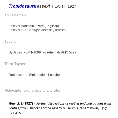
Tropidosaura
essexi
HEWITT, 1927
Trivialnamen:
Essex’s Mountain Lizard (Englisch)
Essex’s Süd-Gebirgseidechse (Deutsch)
Typen:
Syntypes: PEM R16094–8 (ehemals AMG 5227)
Terra Typica:
Drakensberg, Gipfelregion, Lesotho.
Relevante taxonomische Literatur:
Hewitt, J. (1927)
-
Further descriptions of reptiles and batrachians from
South Africa.
-
Records of the Albany Museum, Grahamstown, 3 (5):
371-415.