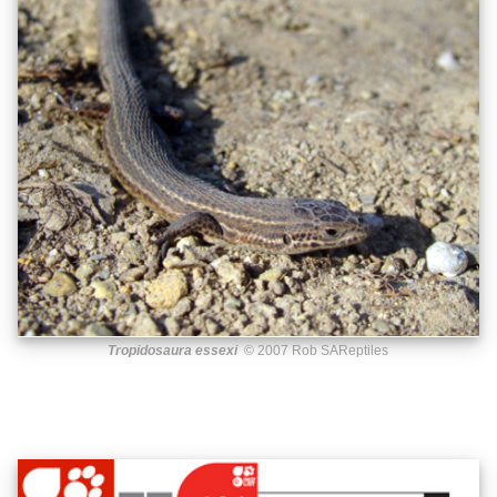
Tropidosaura essexi
© 2007 Rob SAReptiles