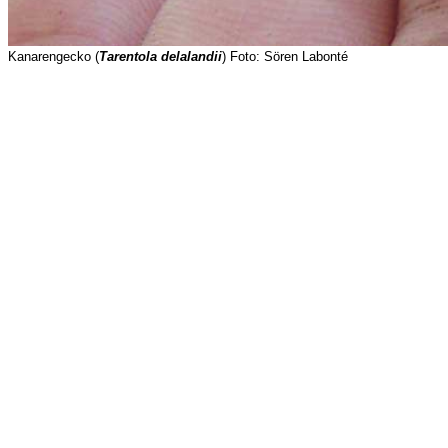
Kanarengecko (
Tarentola delalandii
) Foto: Sören Labonté